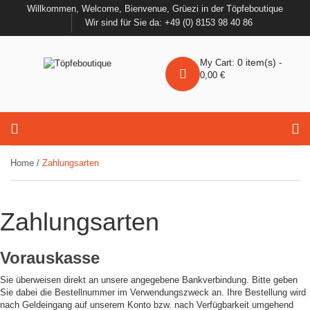
Willkommen, Welcome, Bienvenue, Grüezi in der Töpfeboutique
Wir sind für Sie da: +49 (0) 8153 98 40 86
0
item(s)
My Cart:
-
0,00
€
Home
/
Zahlungsarten
Zahlungsarten
Vorauskasse
Sie überweisen direkt an unsere angegebene Bankverbindung. Bitte geben
Sie dabei die Bestellnummer im Verwendungszweck an. Ihre Bestellung wird
nach Geldeingang auf unserem Konto bzw. nach Verfügbarkeit umgehend