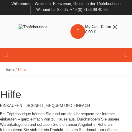
Willkommen, Welcome, Bienvenue, Grüezi in der Töpfeboutique
Wir sind für Sie da: +49 (0) 8153 98 40 86
0
item(s)
My Cart:
-
0,00
€
Home
/
Hilfe
Hilfe
EINKAUFEN – SCHNELL, BEQUEM UND EINFACH
Bei Töpfeboutique können Sie rund um die Uhr bequem per Internet
einkaufen – ganz einfach von zu Hause aus. Durchstöbern Sie unsere
Warenkategorien und schauen Sie sich unser Angebot in Ruhe an.
Interessieren Sie sich für ein Produkt, klicken Sie darauf, um nähere