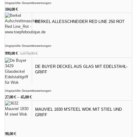
Ungeprüfte Gesamtbewertungen
104,00
€
BERKEL ALLESSCHNEIDER RED LINE 250 ROT
Ungeprüfte Gesamtbewertungen
Ursprünglicher
Aktueller
1.079,00
€
999,00
€
Preis
Preis
war:
ist:
DE BUYER DECKEL AUS GLAS MIT EDELSTAHL-
1.079,00 €
999,00 €.
GRIFF
Ungeprüfte Gesamtbewertungen
27,00
€
–
45,00
€
MAUVIEL 1830 M'STEEL WOK MIT STIEL UND
GRIFF
98,00
€