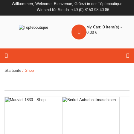
Willkommen, Welcome, Bienvenue, Grüezi in der Töpfeboutique
Wir sind für Sie da: +49 (0) 8153 98 40 86
0
item(s)
My Cart:
-
0,00
€
Startseite
/ Shop