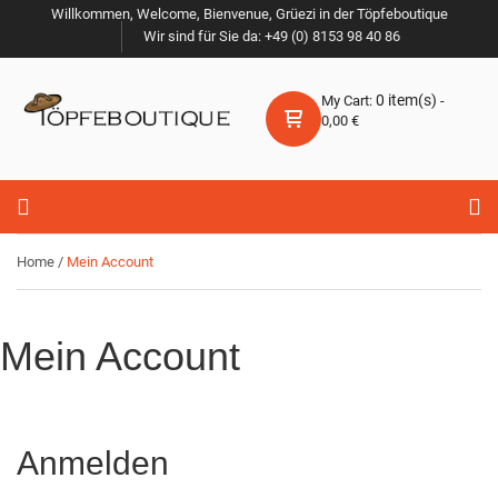
Willkommen, Welcome, Bienvenue, Grüezi in der Töpfeboutique
Wir sind für Sie da: +49 (0) 8153 98 40 86
0
item(s)
My Cart:
-
0,00
€
Home
/
Mein Account
Mein Account
Anmelden