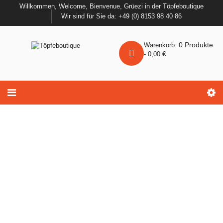
Willkommen, Welcome, Bienvenue, Grüezi in der Töpfeboutique
Wir sind für Sie da: +49 (0) 8153 98 40 86
0
Produkte
Warenkorb:
-
0,00
€