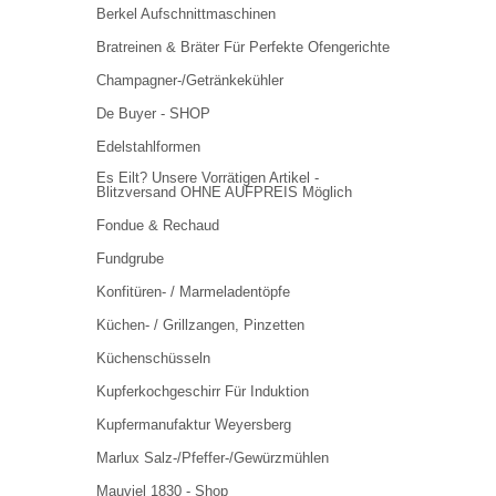
Berkel Aufschnittmaschinen
Bratreinen & Bräter Für Perfekte Ofengerichte
Champagner-/Getränkekühler
De Buyer - SHOP
Edelstahlformen
Es Eilt? Unsere Vorrätigen Artikel -
Blitzversand OHNE AUFPREIS Möglich
Fondue & Rechaud
Fundgrube
Konfitüren- / Marmeladentöpfe
Küchen- / Grillzangen, Pinzetten
Küchenschüsseln
Kupferkochgeschirr Für Induktion
Kupfermanufaktur Weyersberg
Marlux Salz-/Pfeffer-/Gewürzmühlen
Mauviel 1830 - Shop