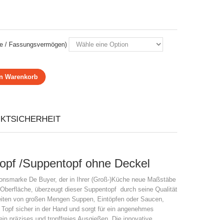
e / Fassungsvermögen)
en Warenkorb
KTSICHERHEIT
pf /Suppentopf ohne Deckel
ionsmarke De Buyer, der in Ihrer (Groß-)Küche neue Maßstäbe
en) Oberfläche, überzeugt dieser Suppentopf durch seine Qualität
ereiten von großen Mengen Suppen, Eintöpfen oder Saucen,
er Topf sicher in der Hand und sorgt für ein angenehmes
in präzises und tropffreies Ausgießen. Die innovative