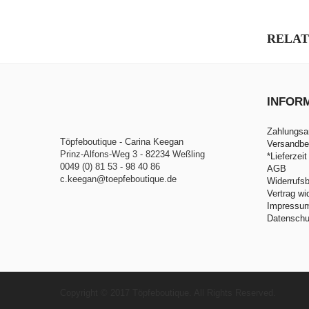
RELAT
INFOR
Zahlungsa
Töpfeboutique - Carina Keegan
Versandbe
Prinz-Alfons-Weg 3 - 82234 Weßling
*Lieferzeit
0049 (0) 81 53 - 98 40 86
AGB
c.keegan@toepfeboutique.de
Widerrufs
Vertrag wi
Impressu
Datenschu
Copyright © 2017 Töpfeboutique. All Rights Reserved.