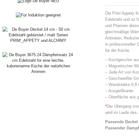
Die Prim’Appety K
Edelstahl und ist f
und Pfannen diese
gleichmäßige Wärme
Anbraten, Reduzie
in professioneller 
für die Küche.
– Kochgeschirr au
– Magnetischer Wä
– Jede Art von Ko
– Geschweißte Grif
– Wandstärke 0,8
– Ausgießkante
– Oberfläche aus g
*
Der Übergang von
wird im Laufe des 
Passende Deckel 
Passender Dampfg