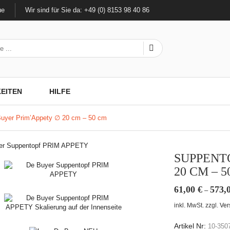
ue
Wir sind für Sie da: +49 (0) 8153 98 40 86
EITEN
HILFE
Buyer Prim’Appety ∅ 20 cm – 50 cm
SUPPENT
20 CM – 
61,00
€
573,
–
inkl. MwSt.
zzgl.
Ver
Artikel Nr:
10-350