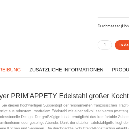
Durchmesser (Höh
In d
REIBUNG
ZUSÄTZLICHE INFORMATIONEN
PRODU
er PRIM’APPETY Edelstahl großer Kochto
 Sie diesen hochwertigen Suppentopf der renommierten französischen Tradit
ertigt aus robustem, rostfreiem Edelstahl mit einer stilvoll satinierten (matt
ofessionelle Design. Der großzügige Inhalt ermöglicht das komfortable Zub
Familienfeiern oder gesellige Abende. Dank der stabilen Edelstahlgriffe liegt d
eim Kochen und Servieren. Die durchdachte Schüttrand-Konstruktion erlaubt e