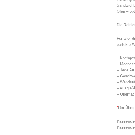
Sandwichbo
Ofen – opt
Die Reinig
Für alle, 
perfekte W
– Kochges
– Magneti
– Jede Ar
– Geschwei
– Wandstä
– Ausgieß
– Oberfläc
*
Der Überg
Passende 
Passender