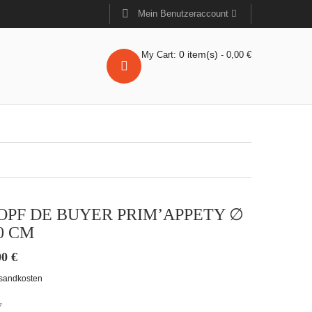
Mein Benutzeraccount
0
item(s)
My Cart:
-
0,00
€
OPF DE BUYER PRIM’APPETY ∅
50 CM
00
€
sandkosten
7