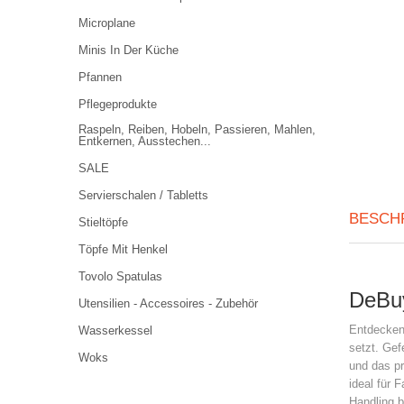
Microplane
Minis In Der Küche
Pfannen
Pflegeprodukte
Raspeln, Reiben, Hobeln, Passieren, Mahlen,
Entkernen, Ausstechen...
SALE
Servierschalen / Tabletts
BESCH
Stieltöpfe
Töpfe Mit Henkel
Tovolo Spatulas
DeBuy
Utensilien - Accessoires - Zubehör
Entdecken
Wasserkessel
setzt. Gef
Woks
und das pr
ideal für 
Handling b