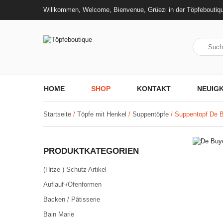
Willkommen, Welcome, Bienvenue, Grüezi in der Töpfeboutiq
HOME
SHOP
KONTAKT
NEUIGK
Startseite
/
Töpfe mit Henkel
/
Suppentöpfe
/ Suppentopf De 
PRODUKTKATEGORIEN
(Hitze-) Schutz Artikel
Auflauf-/Ofenformen
Backen / Pâtisserie
Bain Marie