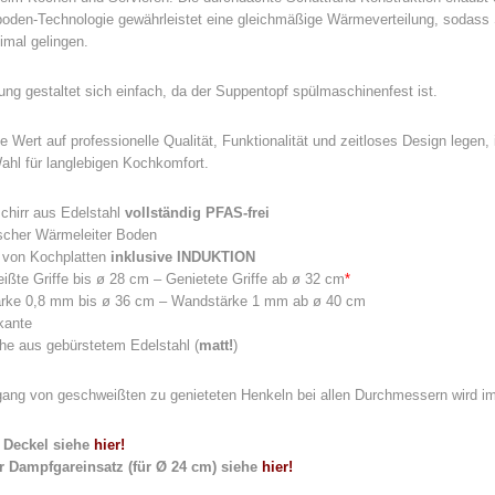
den-Technologie gewährleistet eine gleichmäßige Wärmeverteilung, sodass S
imal gelingen.
ung gestaltet sich einfach, da der Suppentopf spülmaschinenfest ist.
die Wert auf professionelle Qualität, Funktionalität und zeitloses Design legen
ahl für langlebigen Kochkomfort.
chirr aus Edelstahl
vollständig PFAS-frei
scher Wärmeleiter Boden
t von Kochplatten
inklusive INDUKTION
ßte Griffe bis ø 28 cm – Genietete Griffe ab ø 32 cm
*
rke 0,8 mm bis ø 36 cm – Wandstärke 1 mm ab ø 40 cm
kante
he aus gebürstetem Edelstahl (
matt!
)
ang von geschweißten zu genieteten Henkeln bei allen Durchmessern wird im 
Deckel siehe
hier!
 Dampfgareinsatz (für Ø 24 cm) siehe
hier!