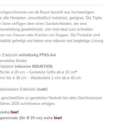
ochgeschirrserie von de Buyer besteht aus hochwertigem
ür alle Herdarten, einschließlich Induktion, geeignet. Die Töpfe
r Serie verfügen über einen Sandwichboden, der eine
verteilung gewährleistet, und sind ideal zum schnellen
ren von Saucen oder Kochen von Suppen. Die Produkte sind
Qualität gefertigt und bieten eine robuste und langlebige Lösung
s Edelstahl
vollständig PFAS-frei
rmeleiter Boden
chplatten
inklusive INDUKTION
fe bis ø 28 cm – Genietete Griffe ab ø 32 cm
*
 mm bis ø 36 cm – Wandstärke 1 mm ab ø 40 cm
ebürstetem Edelstahl (
matt!
)
 geschweißten zu genieteten Henkeln bei allen Durchmessern
Jahres 2026 schrittweise erfolgen.
siehe
hier!
areinsatz (für Ø 24 cm) siehe
hier!