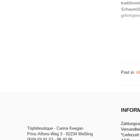
traditione
Schaumlöf
gefertigt
Post in:
A
INFOR
Zahlungsa
Töpfeboutique - Carina Keegan
Versandbe
Prinz-Alfons-Weg 3 - 82234 Weßling
*Lieferzeit
0049 (0) 81 53 - 98 40 86