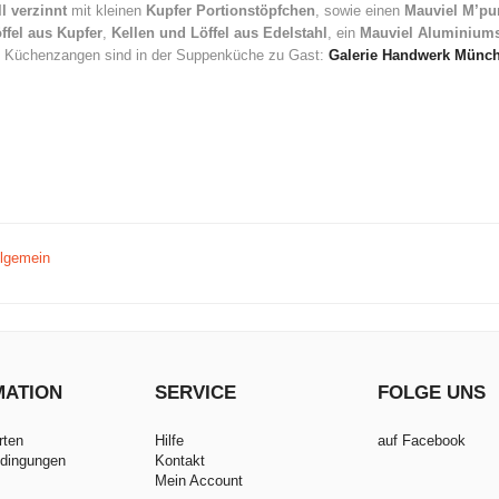
ll verzinnt
mit kleinen
Kupfer Portionstöpfchen
, sowie einen
Mauviel M’pu
fel aus Kupfer
,
Kellen und Löffel aus Edelstahl
, ein
Mauviel Aluminiums
en Küchenzangen sind in der Suppenküche zu Gast:
Galerie Handwerk Münc
llgemein
MATION
SERVICE
FOLGE UNS
rten
Hilfe
auf Facebook
dingungen
Kontakt
Mein Account