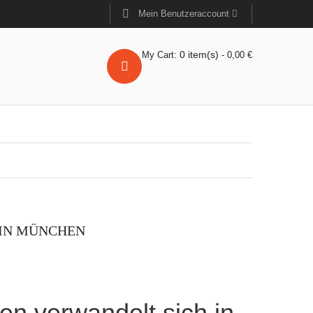
Mein Benutzeraccount
0
item(s)
My Cart:
-
0,00
€
 IN MÜNCHEN
n verwandelt sich in