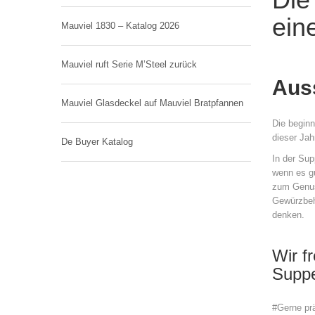
ein
Mauviel 1830 – Katalog 2026
Mauviel ruft Serie M’Steel zurück
Auss
Mauviel Glasdeckel auf Mauviel Bratpfannen
Die beginn
dieser Jah
De Buyer Katalog
In der Su
wenn es gu
zum Genuss
Gewürzbehä
denken.
Wir f
Suppe
#Gerne prä