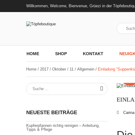
Willkommen, Welcome, Bienvenue, Grüezi in der Töpfeboutiq
HOME
SHOP
KONTAKT
NEUIGK
Home
/
2017
/
Oktober
/
11
/
Allgemein
/
Einladung “Suppenkü
11
Ok
EINLA
NEUESTE BEITRÄGE
Carin
Kupferpfannen richtig reinigen – Anleitung,
Tipps & Pflege
Die