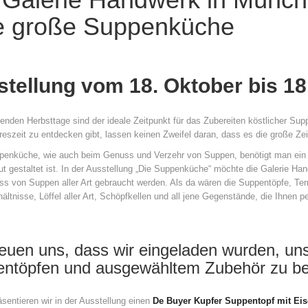
e große Suppenküche
tellung vom 18. Oktober bis 1
enden Herbsttage sind der ideale Zeitpunkt für das Zubereiten köstlicher Supp
reszeit zu entdecken gibt, lassen keinen Zweifel daran, dass es die große Zei
ppenküche, wie auch beim Genuss und Verzehr von Suppen, benötigt man ein
t gestaltet ist. In der Ausstellung „Die Suppenküche“ möchte die Galerie Han
 von Suppen aller Art gebraucht werden. Als da wären die Suppentöpfe, Terr
ltnisse, Löffel aller Art, Schöpfkellen und all jene Gegenstände, die Ihnen
reuen uns, dass wir eingeladen wurden, uns m
ntöpfen und ausgewähltem Zubehör zu bet
sentieren wir in der Ausstellung einen
De Buyer Kupfer Suppentopf mit Eis