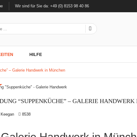
ue
Wir sind für Sie da: +49 (0) 8153 98 40 86
EITEN
HILFE
che” – Galerie Handwerk in München
t.
DUNG “SUPPENKÜCHE” – GALERIE HANDWERK
a Keegan
8538
 Galerie Handwerk in Münche