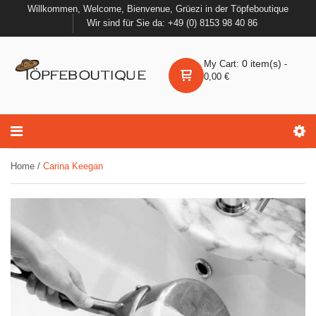
Willkommen, Welcome, Bienvenue, Grüezi in der Töpfeboutique
Wir sind für Sie da: +49 (0) 8153 98 40 86
0
item(s)
My Cart:
-
0,00
€
Home
/
Carina Keegan