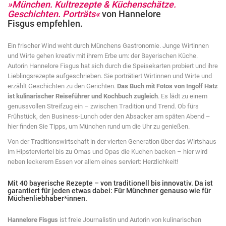
»München. Kultrezepte & Küchenschätze.
Geschichten. Porträts«
von Hannelore
Fisgus empfehlen.
Ein frischer Wind weht durch Münchens Gastronomie. Junge Wirtinnen
und Wirte gehen kreativ mit ihrem Erbe um: der Bayerischen Küche.
Autorin Hannelore Fisgus hat sich durch die Speisekarten probiert und ihre
Lieblingsrezepte aufgeschrieben. Sie porträtiert Wirtinnen und Wirte und
erzählt Geschichten zu den Gerichten.
Das Buch mit Fotos von Ingolf Hatz
ist
kulinarischer Reiseführer und Kochbuch zugleich
. Es lädt zu einem
genussvollen Streifzug ein – zwischen Tradition und Trend. Ob fürs
Frühstück, den Business-Lunch oder den Absacker am späten Abend –
hier finden Sie Tipps, um München rund um die Uhr zu genießen.
Von der Traditionswirtschaft in der vierten Generation über das Wirtshaus
im Hipsterviertel bis zu Omas und Opas die Kuchen backen – hier wird
neben leckerem Essen vor allem eines serviert: Herzlichkeit!
Mit 40 bayerische Rezepte – von traditionell bis innovativ. Da ist
garantiert für jeden etwas dabei: Für Münchner genauso wie für
Müchenliebhaber*innen.
Hannelore Fisgus
ist freie Journalistin und Autorin von kulinarischen