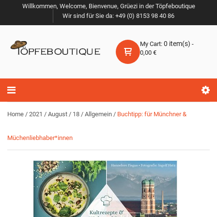
Willkommen, Welcome, Bienvenue, Grüezi in der Töpfeboutique
Wir sind für Sie da: +49 (0) 8153 98 40 86
0
item(s)
My Cart:
-
0,00
€
Home
/
2021
/
August
/
18
/
Allgemein
/
Buchtipp: für Münchner &
Müchenliebhaber*innen