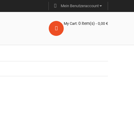
Mein Benutzeraccount
0
item(s)
My Cart:
-
0,00
€