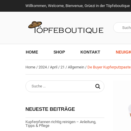
Willkommen, Welcome, Bienvenue, Grüezi in der Töpfeboutique
HOME
SHOP
KONTAKT
NEUIGK
Home
/
2024
/
April
/
21
/
Allgemein
/
De Buyer Kupferputzpast
NEUESTE BEITRÄGE
Kupferpfannen richtig reinigen – Anleitung,
Tipps & Pflege