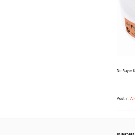
De Buyer K
Post in:
Al
INFOR