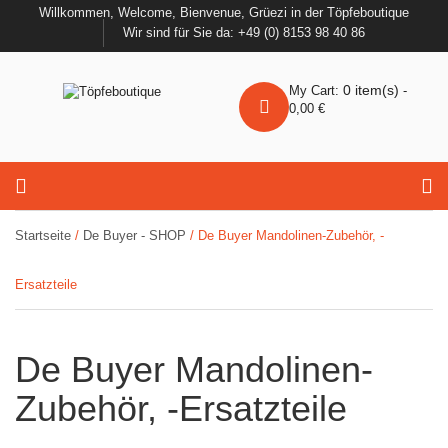
Willkommen, Welcome, Bienvenue, Grüezi in der Töpfeboutique
Wir sind für Sie da: +49 (0) 8153 98 40 86
0
item(s)
My Cart:
-
0,00
€
Startseite
/
De Buyer - SHOP
/ De Buyer Mandolinen-Zubehör, -
Ersatzteile
De Buyer Mandolinen-
Zubehör, -Ersatzteile