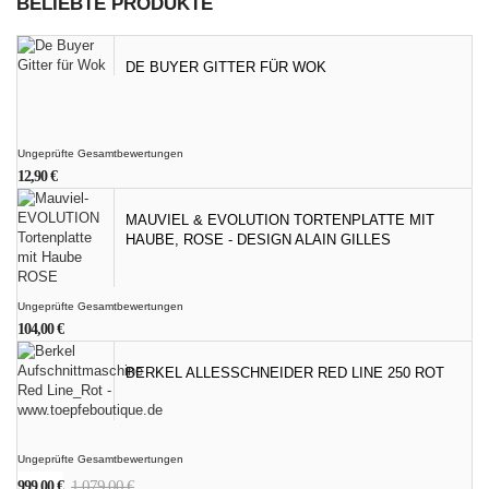
BELIEBTE PRODUKTE
DE BUYER GITTER FÜR WOK
Ungeprüfte Gesamtbewertungen
12,90
€
MAUVIEL & EVOLUTION TORTENPLATTE MIT
HAUBE, ROSE - DESIGN ALAIN GILLES
Ungeprüfte Gesamtbewertungen
104,00
€
BERKEL ALLESSCHNEIDER RED LINE 250 ROT
Ungeprüfte Gesamtbewertungen
Ursprünglicher
Aktueller
1.079,00
€
999,00
€