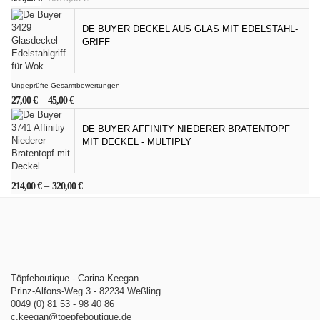
Preis
Preis
war:
ist:
DE BUYER DECKEL AUS GLAS MIT EDELSTAHL-
1.079,00 €
999,00 €.
GRIFF
Ungeprüfte Gesamtbewertungen
27,00
€
–
45,00
€
DE BUYER AFFINITY NIEDERER BRATENTOPF
MIT DECKEL - MULTIPLY
214,00
€
–
320,00
€
Töpfeboutique - Carina Keegan
Prinz-Alfons-Weg 3 - 82234 Weßling
0049 (0) 81 53 - 98 40 86
c.keegan@toepfeboutique.de