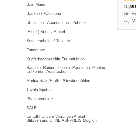
Bain Marie
115,00
Backen / Pâtisserie
inkl. M
zzgl.
V
Utensilien - Accessoires - Zubehör
(Hitze-) Schutz Artikel
Servierschalen / Tabletts
Fundgrube
Kupferkochgeschirr Für Induktion
Raspeln, Reiben, Hobeln, Passieren, Mahlen,
Entkernen, Ausstechen...
Marlux Salz-/Pfeffer-/Gewürzmühlen
Tovolo Spatulas
Pflegeprodukte
SALE
Es Eilt? Unsere Vorrätigen Artikel -
Blitzversand OHNE AUFPREIS Möglich