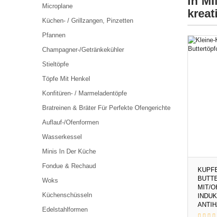
In MI
Microplane
kreat
Küchen- / Grillzangen, Pinzetten
Pfannen
Champagner-/Getränkekühler
Stieltöpfe
Töpfe Mit Henkel
Konfitüren- / Marmeladentöpfe
Bratreinen & Bräter Für Perfekte Ofengerichte
Auflauf-/Ofenformen
Wasserkessel
Minis In Der Küche
Fondue & Rechaud
KUPF
BUTT
Woks
MIT/O
Küchenschüsseln
INDU
ANTIH
Edelstahlformen