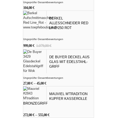
Ungeprüfte Gesamtbewertungen
104,00
€
BERKEL
ALLESSCHNEIDER RED
LINE 250 ROT
Ungeprüfte Gesamtbewertungen
Ursprünglicher
Aktueller
1.079,00
€
999,00
€
Preis
Preis
war:
ist:
DE BUYER DECKEL AUS
1.079,00 €
999,00 €.
GLAS MIT EDELSTAHL-
GRIFF
Ungeprüfte Gesamtbewertungen
27,00
€
–
45,00
€
MAUVIEL M'TRADITION
KUPFER KASSEROLLE
BRONZEGRIFF
272,00
€
–
555,00
€