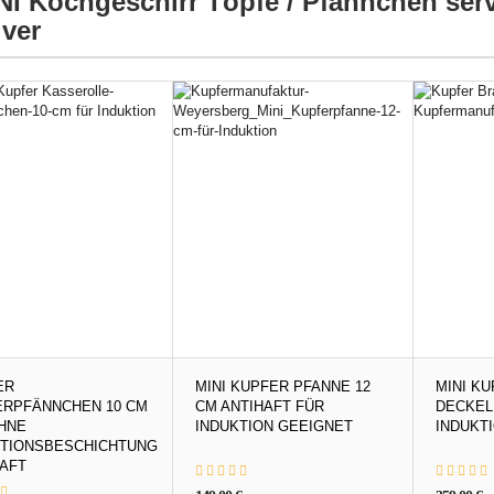
NI Kochgeschirr Töpfe / Pfännchen serv
iver
ER
MINI KUPFER PFANNE 12
MINI K
ERPFÄNNCHEN 10 CM
CM ANTIHAFT FÜR
DECKEL
HNE
INDUKTION GEEIGNET
INDUKT
KTIONSBESCHICHTUNG
AFT