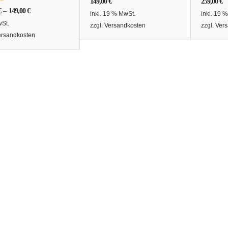
149,00
€
259,00
€
€
–
149,00
€
inkl. 19 % MwSt.
inkl. 19 
wSt.
zzgl.
Versandkosten
zzgl.
Vers
ersandkosten