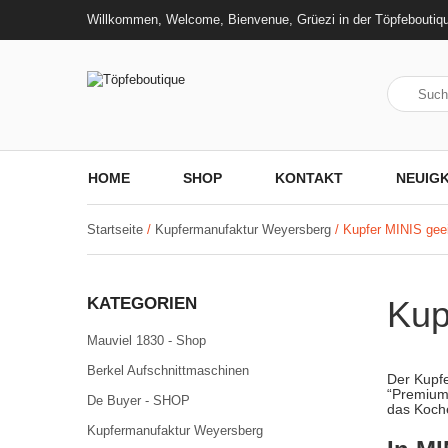
Willkommen, Welcome, Bienvenue, Grüezi in der Töpfeboutiq
HOME
SHOP
KONTAKT
NEUIGK
Startseite
/
Kupfermanufaktur Weyersberg
/ Kupfer MINIS geei
KATEGORIEN
Kup
Mauviel 1830 - Shop
Berkel Aufschnittmaschinen
Der Kupfe
“Premium 
De Buyer - SHOP
das Koche
Kupfermanufaktur Weyersberg