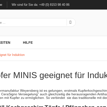
ue
Wir sind für Sie da: +49 (0) 8153 98 40 86
EITEN
HILFE
gnet für Induktion
fer MINIS geeignet für Induk
rmanufaktur Weyersberg ist es gelungen, erstmals Kupferkochgeschirr 
CeraSigno Versiegelung” auch gleichzeitig die herausragenden Antiha
n mit Kupfer zu ermöglichen. So verbindet sie das traditionelle mit 