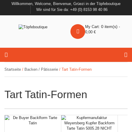
Willkommen, Welcome, Bienvenue, Grüezi in der Töpfeboutique
Wir sind für Sie da: +49 (0) 8153 98 40 86
0
item(s)
My Cart:
-
0,00
€
Startseite
/
Backen / Pâtisserie
/ Tart Tatin-Formen
Tart Tatin-Formen