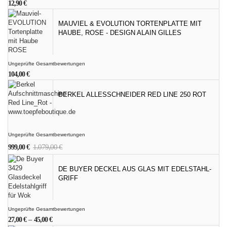
12,90
€
MAUVIEL & EVOLUTION TORTENPLATTE MIT
HAUBE, ROSE - DESIGN ALAIN GILLES
Ungeprüfte Gesamtbewertungen
104,00
€
BERKEL ALLESSCHNEIDER RED LINE 250 ROT
Ungeprüfte Gesamtbewertungen
Ursprünglicher
Aktueller
1.079,00
€
999,00
€
Preis
Preis
war:
ist:
DE BUYER DECKEL AUS GLAS MIT EDELSTAHL-
1.079,00 €
999,00 €.
GRIFF
Ungeprüfte Gesamtbewertungen
27,00
€
–
45,00
€