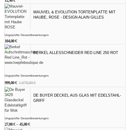
12,90
€
MAUVIEL & EVOLUTION TORTENPLATTE MIT
HAUBE, ROSE - DESIGN ALAIN GILLES
Ungeprüfte Gesamtbewertungen
104,00
€
BERKEL ALLESSCHNEIDER RED LINE 250 ROT
Ungeprüfte Gesamtbewertungen
Ursprünglicher
Aktueller
1.079,00
€
999,00
€
Preis
Preis
war:
ist:
DE BUYER DECKEL AUS GLAS MIT EDELSTAHL-
1.079,00 €
999,00 €.
GRIFF
Ungeprüfte Gesamtbewertungen
27,00
€
–
45,00
€