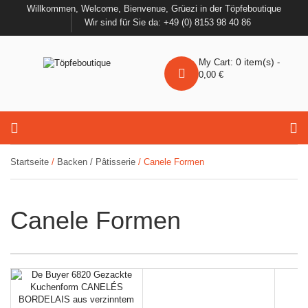
Willkommen, Welcome, Bienvenue, Grüezi in der Töpfeboutique
Wir sind für Sie da: +49 (0) 8153 98 40 86
0
item(s)
My Cart:
-
0,00
€
Startseite
/
Backen / Pâtisserie
/ Canele Formen
Canele Formen