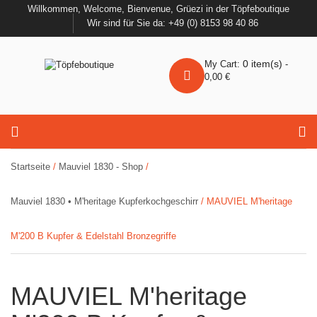
Willkommen, Welcome, Bienvenue, Grüezi in der Töpfeboutique
Wir sind für Sie da: +49 (0) 8153 98 40 86
0
item(s)
My Cart:
-
0,00
€
Startseite
/
Mauviel 1830 - Shop
/
Mauviel 1830 • M'heritage Kupferkochgeschirr
/ MAUVIEL M'heritage
M'200 B Kupfer & Edelstahl Bronzegriffe
MAUVIEL M'heritage