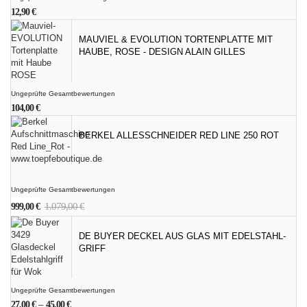
12,90
€
MAUVIEL & EVOLUTION TORTENPLATTE MIT
HAUBE, ROSE - DESIGN ALAIN GILLES
Ungeprüfte Gesamtbewertungen
104,00
€
BERKEL ALLESSCHNEIDER RED LINE 250 ROT
Ungeprüfte Gesamtbewertungen
Ursprünglicher
Aktueller
1.079,00
€
999,00
€
Preis
Preis
war:
ist:
DE BUYER DECKEL AUS GLAS MIT EDELSTAHL-
1.079,00 €
999,00 €.
GRIFF
Ungeprüfte Gesamtbewertungen
27,00
€
–
45,00
€