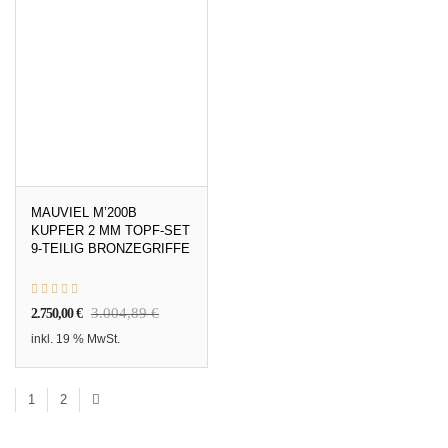
MAUVIEL M’200B
KUPFER 2 MM TOPF-SET
9-TEILIG BRONZEGRIFFE
3.004,89
€
2.750,00
€
inkl. 19 % MwSt.
1
2