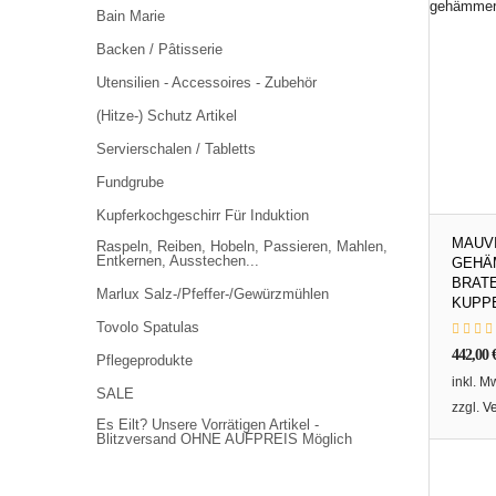
Bain Marie
Backen / Pâtisserie
Utensilien - Accessoires - Zubehör
(Hitze-) Schutz Artikel
Servierschalen / Tabletts
Fundgrube
Kupferkochgeschirr Für Induktion
MAUVI
Raspeln, Reiben, Hobeln, Passieren, Mahlen,
Entkernen, Ausstechen...
GEHÄ
BRAT
Marlux Salz-/Pfeffer-/Gewürzmühlen
KUPP
Tovolo Spatulas
442,00
Pflegeprodukte
inkl. M
SALE
zzgl.
V
Es Eilt? Unsere Vorrätigen Artikel -
Blitzversand OHNE AUFPREIS Möglich