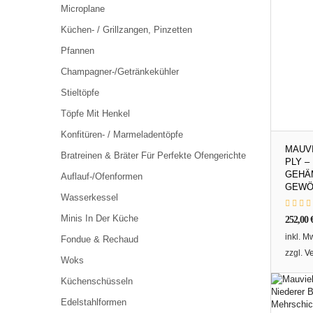
Microplane
Küchen- / Grillzangen, Pinzetten
Pfannen
Champagner-/Getränkekühler
Stieltöpfe
Töpfe Mit Henkel
Konfitüren- / Marmeladentöpfe
MAUVI
Bratreinen & Bräter Für Perfekte Ofengerichte
PLY –
GEHÄ
Auflauf-/Ofenformen
GEWÖ
Wasserkessel
Minis In Der Küche
252,00
inkl. M
Fondue & Rechaud
zzgl.
V
Woks
Küchenschüsseln
Edelstahlformen