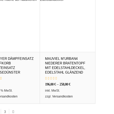
UYER DÄMPFEINSATZ
MAUVIEL M’URBAN4
FKORB
NIEDERER BRATENTOPF
TEINSATZ
MIT EDELSTAHLDECKEL,
SEDÜNSTER
EDELSTAHL GLÄNZEND
196,00
€
–
258,00
€
9 % MwSt.
inkl. MwSt.
ersandkosten
zzgl.
Versandkosten
3