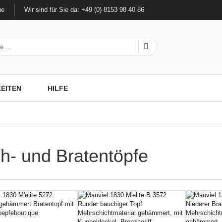
ue
Wir sind für Sie da: +49 (0) 8153 98 40 86
EITEN
HILFE
h- und Bratentöpfe