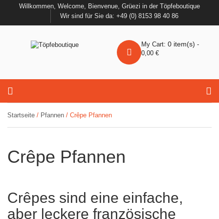
Willkommen, Welcome, Bienvenue, Grüezi in der Töpfeboutique
Wir sind für Sie da: +49 (0) 8153 98 40 86
0
item(s)
My Cart:
-
0,00
€
Startseite
/
Pfannen
/ Crêpe Pfannen
Crêpe Pfannen
Crêpes sind eine einfache,
aber leckere französische