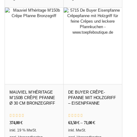
MAUVIEL M’HÉRITAGE
DE BUYER CRÊPE-
M’150B CRÊPE PFANNE
PFANNE MIT HOLZGRIFF
Ø 30 CM BRONZEGRIFF
– EISENPFANNE
374,00
€
63,50
€
–
71,00
€
inkl. 19 % MwSt.
inkl. MwSt.