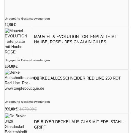
Ungeprüfte Gesamtbewertungen
12,90
€
MAUVIEL & EVOLUTION TORTENPLATTE MIT
HAUBE, ROSE - DESIGN ALAIN GILLES
Ungeprüfte Gesamtbewertungen
104,00
€
BERKEL ALLESSCHNEIDER RED LINE 250 ROT
Ungeprüfte Gesamtbewertungen
Ursprünglicher
Aktueller
1.079,00
€
999,00
€
Preis
Preis
war:
ist:
DE BUYER DECKEL AUS GLAS MIT EDELSTAHL-
1.079,00 €
999,00 €.
GRIFF