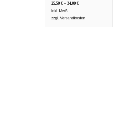
25,50
€
–
34,00
€
inkl. MwSt.
zzgl.
Versandkosten