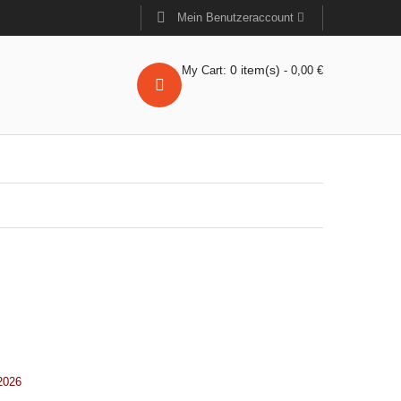
Mein Benutzeraccount
0
item(s)
My Cart:
-
0,00
€
2026