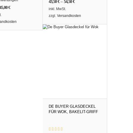
43,50
€
–
54,50
€
45,00
€
inkl. MwSt.
.
zzgl.
Versandkosten
andkosten
DE BUYER GLASDECKEL
FÜR WOK, BAKELIT-GRIFF