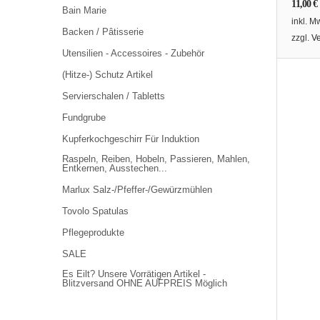
11,00
€
Bain Marie
inkl. M
Backen / Pâtisserie
zzgl.
V
Utensilien - Accessoires - Zubehör
(Hitze-) Schutz Artikel
Servierschalen / Tabletts
Fundgrube
Kupferkochgeschirr Für Induktion
Raspeln, Reiben, Hobeln, Passieren, Mahlen,
Entkernen, Ausstechen...
Marlux Salz-/Pfeffer-/Gewürzmühlen
Tovolo Spatulas
Pflegeprodukte
SALE
Es Eilt? Unsere Vorrätigen Artikel -
Blitzversand OHNE AUFPREIS Möglich