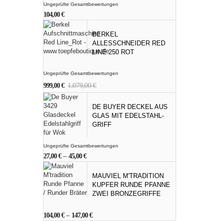
Ungeprüfte Gesamtbewertungen
104,00
€
BERKEL
ALLESSCHNEIDER RED
LINE 250 ROT
Ungeprüfte Gesamtbewertungen
Ursprünglicher
Aktueller
1.079,00
€
999,00
€
Preis
Preis
war:
ist:
DE BUYER DECKEL AUS
1.079,00 €
999,00 €.
GLAS MIT EDELSTAHL-
GRIFF
Ungeprüfte Gesamtbewertungen
27,00
€
–
45,00
€
MAUVIEL M'TRADITION
KUPFER RUNDE PFANNE
ZWEI BRONZEGRIFFE
104,00
€
–
147,00
€