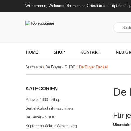
Willkommen, Welcome, Bienvenue, Grüezi in der Töpfeboutiq
HOME
SHOP
KONTAKT
NEUIGK
Startseite
/
De Buyer - SHOP
/ De Buyer Deckel
KATEGORIEN
De 
Mauviel 1830 - Shop
Berkel Aufschnittmaschinen
Für j
De Buyer - SHOP
Übersicht
Kupfermanufaktur Weyersberg