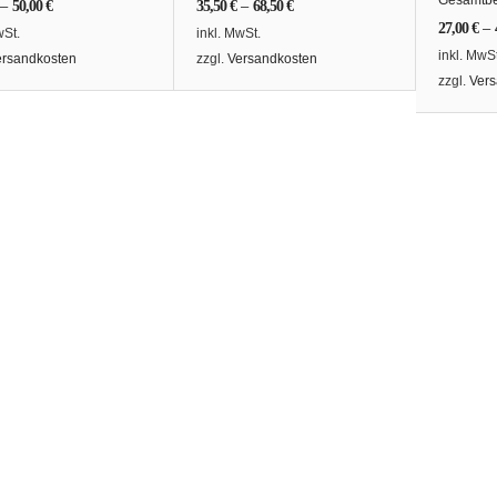
–
50,00
€
35,50
€
–
68,50
€
27,00
€
–
wSt.
inkl. MwSt.
inkl. MwSt
ersandkosten
zzgl.
Versandkosten
zzgl.
Vers