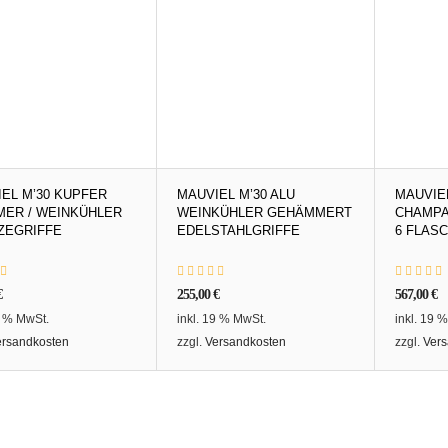
EL M’30 KUPFER
MAUVIEL M’30 ALU
MAUVIE
MER / WEINKÜHLER
WEINKÜHLER GEHÄMMERT
CHAMPA
ZEGRIFFE
EDELSTAHLGRIFFE
6 FLAS
€
255,00
€
567,00
€
9 % MwSt.
inkl. 19 % MwSt.
inkl. 19 
ersandkosten
zzgl.
Versandkosten
zzgl.
Vers