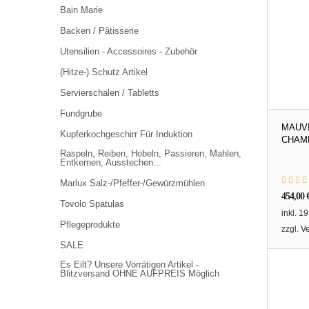
Bain Marie
Backen / Pâtisserie
Utensilien - Accessoires - Zubehör
(Hitze-) Schutz Artikel
Servierschalen / Tabletts
Fundgrube
MAUV
Kupferkochgeschirr Für Induktion
CHAM
Raspeln, Reiben, Hobeln, Passieren, Mahlen,
Entkernen, Ausstechen...
Marlux Salz-/Pfeffer-/Gewürzmühlen
454,00
Tovolo Spatulas
inkl. 1
Pflegeprodukte
zzgl.
V
SALE
Es Eilt? Unsere Vorrätigen Artikel -
Blitzversand OHNE AUFPREIS Möglich