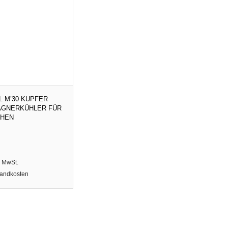
L M’30 KUPFER
GNERKÜHLER FÜR
CHEN
% MwSt.
andkosten