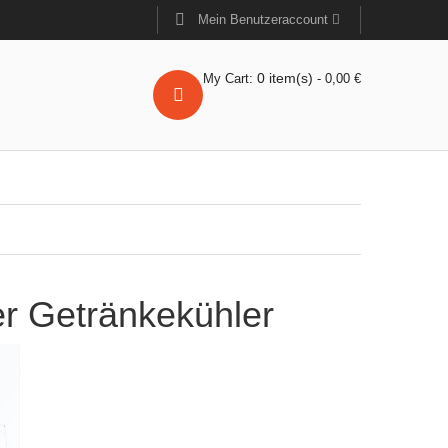
Mein Benutzeraccount
0
item(s)
My Cart:
-
0,00
€
r Getränkekühler