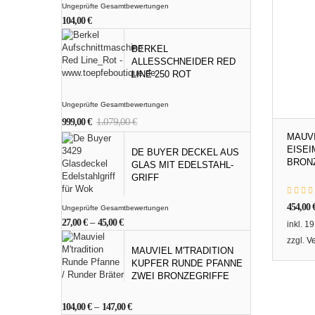
Ungeprüfte Gesamtbewertungen
104,00
€
BERKEL
ALLESSCHNEIDER RED
LINE 250 ROT
Ungeprüfte Gesamtbewertungen
Ursprünglicher
Aktueller
1.079,00
€
999,00
€
Preis
Preis
MAUVI
war:
ist:
EISEI
DE BUYER DECKEL AUS
1.079,00 €
999,00 €.
BRON
GLAS MIT EDELSTAHL-
GRIFF
454,00
Ungeprüfte Gesamtbewertungen
27,00
€
–
45,00
€
inkl. 1
zzgl.
V
MAUVIEL M'TRADITION
KUPFER RUNDE PFANNE
ZWEI BRONZEGRIFFE
104,00
€
–
147,00
€