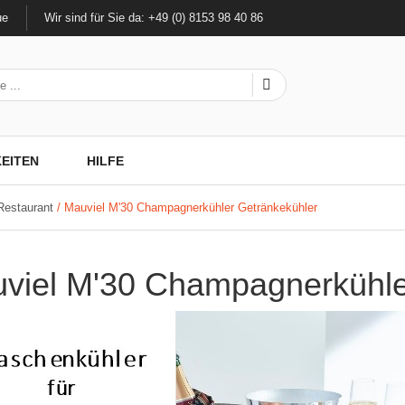
ue
Wir sind für Sie da: +49 (0) 8153 98 40 86
EITEN
HILFE
Restaurant
/ Mauviel M'30 Champagnerkühler Getränkekühler
viel M'30 Champagnerkühle