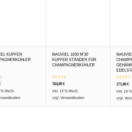
IEL KUPFER
MAUVIEL 1830 M’30
MAUVIEL
PAGNERKÜHLER
KUPFER STÄNDER FÜR
CHAMP
CHAMPAGNERKÜHLER
GEHÄMM
EDELST
€
584,00
€
271,00
€
9 % MwSt.
inkl. 19 % MwSt.
inkl. 19 
ersandkosten
zzgl.
Versandkosten
zzgl.
Vers