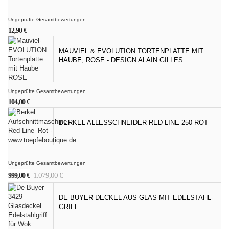
Ungeprüfte Gesamtbewertungen
12,90
€
MAUVIEL & EVOLUTION TORTENPLATTE MIT
HAUBE, ROSE - DESIGN ALAIN GILLES
Ungeprüfte Gesamtbewertungen
104,00
€
BERKEL ALLESSCHNEIDER RED LINE 250 ROT
Ungeprüfte Gesamtbewertungen
Ursprünglicher
Aktueller
1.079,00
€
999,00
€
Preis
Preis
war:
ist:
DE BUYER DECKEL AUS GLAS MIT EDELSTAHL-
1.079,00 €
999,00 €.
GRIFF