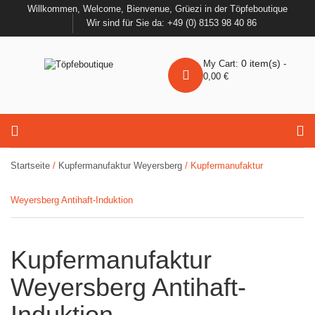
Willkommen, Welcome, Bienvenue, Grüezi in der Töpfeboutique
Wir sind für Sie da: +49 (0) 8153 98 40 86
0
item(s)
My Cart:
-
0,00
€
Startseite
/
Kupfermanufaktur Weyersberg
/ Kupfermanufaktur
Weyersberg Antihaft-Induktion
Kupfermanufaktur
Weyersberg Antihaft-
Induktion