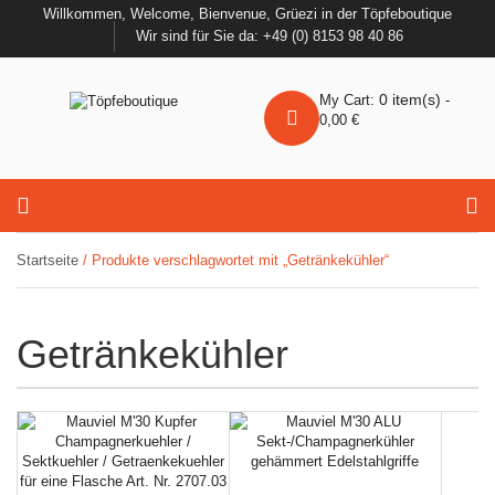
Willkommen, Welcome, Bienvenue, Grüezi in der Töpfeboutique
Wir sind für Sie da: +49 (0) 8153 98 40 86
0
item(s)
My Cart:
-
0,00
€
Startseite
/ Produkte verschlagwortet mit „Getränkekühler“
Getränkekühler