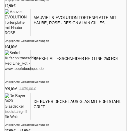
12,90
€
MAUVIEL & EVOLUTION TORTENPLATTE MIT
HAUBE, ROSE - DESIGN ALAIN GILLES
Ungeprüfte Gesamtbewertungen
104,00
€
BERKEL ALLESSCHNEIDER RED LINE 250 ROT
Ungeprüfte Gesamtbewertungen
Ursprünglicher
Aktueller
1.079,00
€
999,00
€
Preis
Preis
war:
ist:
DE BUYER DECKEL AUS GLAS MIT EDELSTAHL-
1.079,00 €
999,00 €.
GRIFF
Ungeprüfte Gesamtbewertungen
27,00
€
–
45,00
€