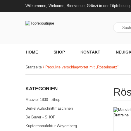
Willkommen, Welcome, Bienvenue, Grüezi in der Töpfeboutiq
HOME
SHOP
KONTAKT
NEUIGK
Startseite
/ Produkte verschlagwortet mit „Rösteinsatz“
KATEGORIEN
Rös
Mauviel 1830 - Shop
Berkel Aufschnittmaschinen
De Buyer - SHOP
Kupfermanufaktur Weyersberg