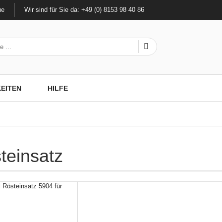
ue
Wir sind für Sie da: +49 (0) 8153 98 40 86
EITEN
HILFE
teinsatz