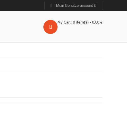
Mein Benutzeraccount
0
item(s)
My Cart:
-
0,00
€