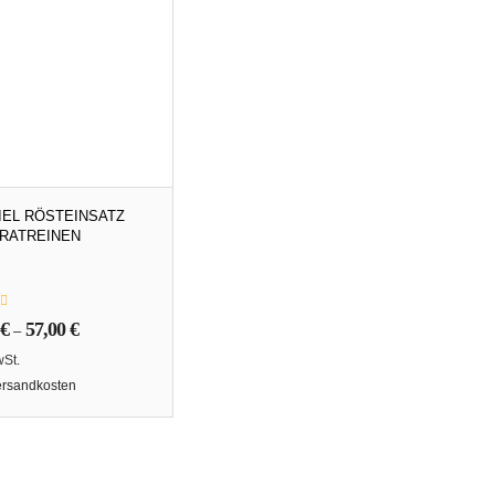
IEL RÖSTEINSATZ
BRATREINEN
€
57,00
€
–
wSt.
ersandkosten