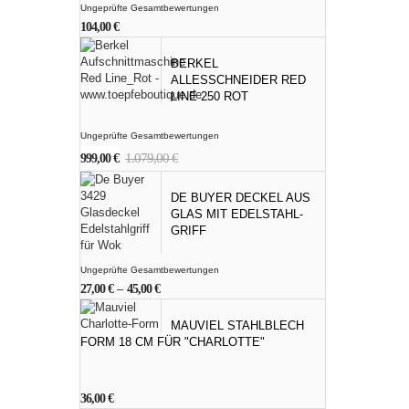
Ungeprüfte Gesamtbewertungen
104,00
€
BERKEL
ALLESSCHNEIDER RED
LINE 250 ROT
Ungeprüfte Gesamtbewertungen
Ursprünglicher
Aktueller
1.079,00
€
999,00
€
Preis
Preis
war:
ist:
DE BUYER DECKEL AUS
1.079,00 €
999,00 €.
GLAS MIT EDELSTAHL-
GRIFF
Ungeprüfte Gesamtbewertungen
27,00
€
–
45,00
€
MAUVIEL STAHLBLECH
FORM 18 CM FÜR "CHARLOTTE"
36,00
€