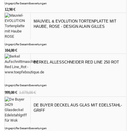
Ungeprüfte Gesamtbewertungen
12,90
€
MAUVIEL & EVOLUTION TORTENPLATTE MIT
HAUBE, ROSE - DESIGN ALAIN GILLES
Ungeprüfte Gesamtbewertungen
104,00
€
BERKEL ALLESSCHNEIDER RED LINE 250 ROT
Ungeprüfte Gesamtbewertungen
Ursprünglicher
Aktueller
1.079,00
€
999,00
€
Preis
Preis
war:
ist:
DE BUYER DECKEL AUS GLAS MIT EDELSTAHL-
1.079,00 €
999,00 €.
GRIFF
Ungeprüfte Gesamtbewertungen