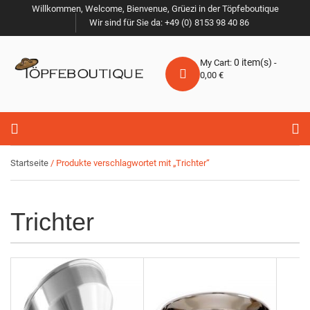
Willkommen, Welcome, Bienvenue, Grüezi in der Töpfeboutique
Wir sind für Sie da: +49 (0) 8153 98 40 86
0
item(s)
My Cart:
-
0,00
€
Startseite
/ Produkte verschlagwortet mit „Trichter“
Trichter