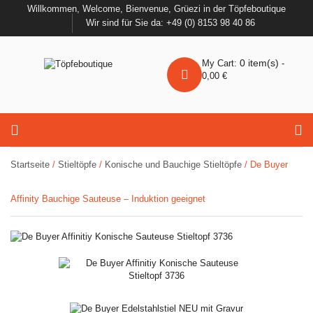
Willkommen, Welcome, Bienvenue, Grüezi in der Töpfeboutique
Wir sind für Sie da: +49 (0) 8153 98 40 86
0
item(s)
My Cart:
-
0,00
€
Startseite
/
Stieltöpfe
/
Konische und Bauchige Stieltöpfe
/ De Buyer
Affinity Bauchige Sauteuse – Induktion geeignet