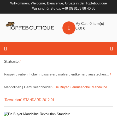
Willkommen, Welcome, Bienvenue, Grüezi in der Töpfeboutique
Wir sind für Sie da: +49 (0) 8153 98 40 86
0
item(s)
My Cart:
-
0,00
€
Startseite
/
Raspeln, reiben, hobeln, passieren, mahlen, entkernen, ausstechen...
/
Mandolinen | Gemüseschneider
/ De Buyer Gemüsehobel Mandoline
“Revolution” STANDARD 2012.01