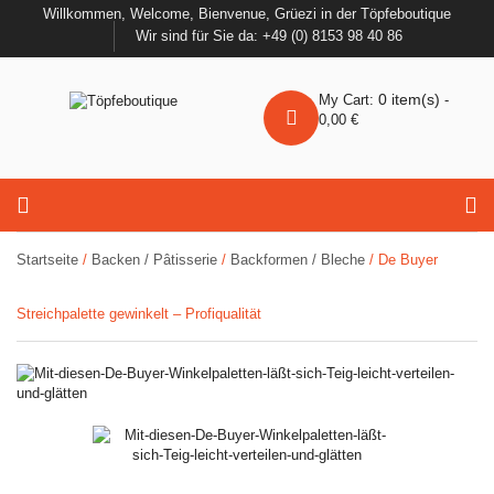
Willkommen, Welcome, Bienvenue, Grüezi in der Töpfeboutique
Wir sind für Sie da: +49 (0) 8153 98 40 86
0
item(s)
My Cart:
-
0,00
€
Startseite
/
Backen / Pâtisserie
/
Backformen / Bleche
/ De Buyer
Streichpalette gewinkelt – Profiqualität