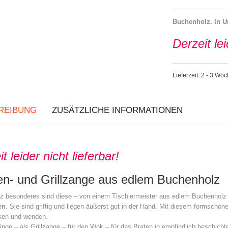
Buchenholz. In 
Derzeit lei
Lieferzeit: 2 - 3 Wo
REIBUNG
ZUSÄTZLICHE INFORMATIONEN
t leider nicht lieferbar!
n- und Grillzange aus edlem Buchenholz
 besonderes sind diese – von einem Tischlermeister aus edlem Buchenholz i
en
. Sie sind griffig und liegen äußerst gut in der Hand. Mit diesem formsc
ssen und wenden.
nge – als Grillzange – für den Wok – für das Braten in empfindlich beschich