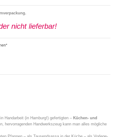
Umverpackung.
der nicht lieferbar!
chen*
n Handarbeit (in Hamburg!) gefertigten –
Küchen- und
hönen, hervorragenden Handwerkszeug kann man alles mögliche
teten Pfannen – als Tausendsassa in der Küche – als Vorlege-