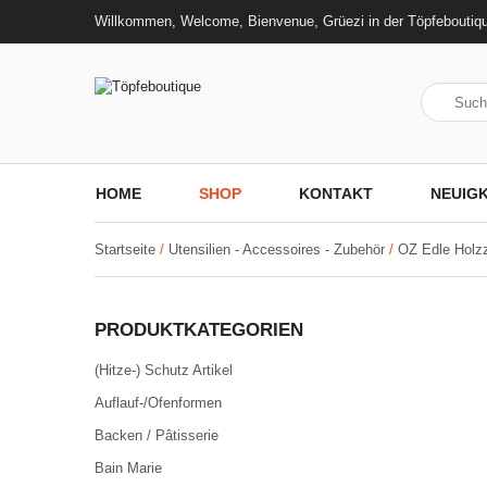
Willkommen, Welcome, Bienvenue, Grüezi in der Töpfeboutiq
HOME
SHOP
KONTAKT
NEUIGK
Startseite
/
Utensilien - Accessoires - Zubehör
/
OZ Edle Holz
PRODUKTKATEGORIEN
(Hitze-) Schutz Artikel
Auflauf-/Ofenformen
Backen / Pâtisserie
Bain Marie