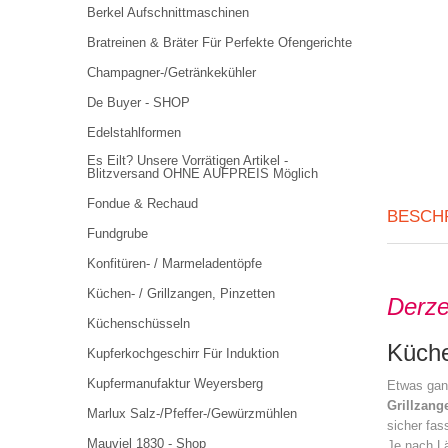
Berkel Aufschnittmaschinen
Bratreinen & Bräter Für Perfekte Ofengerichte
Champagner-/Getränkekühler
De Buyer - SHOP
Edelstahlformen
Es Eilt? Unsere Vorrätigen Artikel -
Blitzversand OHNE AUFPREIS Möglich
Fondue & Rechaud
BESCH
Fundgrube
Konfitüren- / Marmeladentöpfe
Küchen- / Grillzangen, Pinzetten
Derzei
Küchenschüsseln
Küche
Kupferkochgeschirr Für Induktion
Kupfermanufaktur Weyersberg
Etwas ganz
Grillzang
Marlux Salz-/Pfeffer-/Gewürzmühlen
sicher fa
Mauviel 1830 - Shop
Je nach Lä