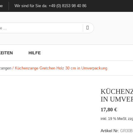
ue
Wir sind für Sie da: +49 (0) 8153 98 40 86
EITEN
HILFE
zangen
/ Küchenzange Gretchen Holz 30 cm in Umverpackung
KÜCHENZ
IN UMVE
17,80
€
inkl. 19 % MwSt.
zzg
Artikel Nr:
GR30B