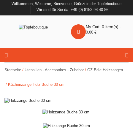
Willkommen, Welcome, Bienvenue, Grüezi in der Töpfeboutique
Wir sind für Sie da: +49 (0) 8153 98 40 86
0
item(s)
My Cart:
-
0,00
€
Startseite
/
Utensilien - Accessoires - Zubehör
/
OZ Edle Holzzangen
/ Küchenzange Holz Buche 30 cm