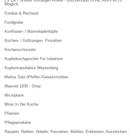
Es Eilt? Unsere Vorrätigen Artikel - Blitzversand OHNE AUFPREIS
Möglich
Fondue & Rechaud
Fundgrube
Konfitüren- / Marmeladentöpfe
Küchen- / Grillzangen, Pinzetten
Küchenschüsseln
Kupferkochgeschirr Für Induktion
Kupfermanufaktur Weyersberg
Marlux Salz-/Pfeffer-/Gewürzmühlen
Mauviel 1830 - Shop
Microplane
Minis In Der Küche
Pfannen
Pflegeprodukte
Raspeln, Reiben, Hobeln, Passieren, Mahlen, Entkernen, Ausstechen...