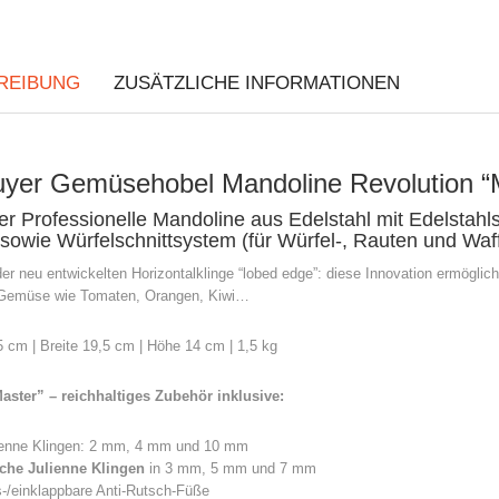
REIBUNG
ZUSÄTZLICHE INFORMATIONEN
yer Gemüsehobel Mandoline Revolution
r Professionelle Mandoline aus Edelstahl mit Edelstahls
sowie Würfelschnittsystem (für Würfel-, Rauten und Waff
der neu entwickelten Horizontalklinge “lobed edge”: diese Innovation ermögl
Gemüse wie Tomaten, Orangen, Kiwi…
 cm | Breite 19,5 cm | Höhe 14 cm | 1,5 kg
aster” – reichhaltiges Zubehör inklusive:
lienne Klingen: 2 mm, 4 mm und 10 mm
iche Julienne Klingen
in 3 mm, 5 mm und 7 mm
-/einklappbare Anti-Rutsch-Füße