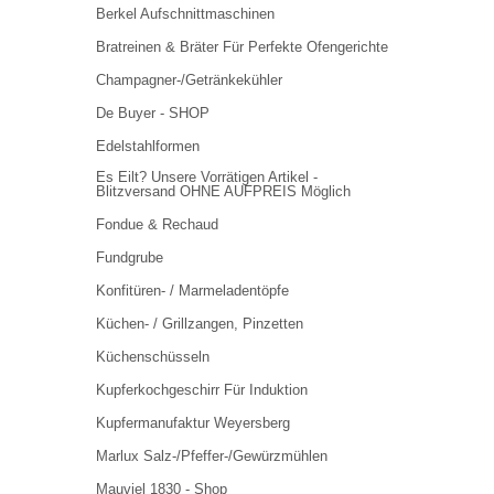
Berkel Aufschnittmaschinen
Bratreinen & Bräter Für Perfekte Ofengerichte
Champagner-/Getränkekühler
De Buyer - SHOP
Edelstahlformen
Es Eilt? Unsere Vorrätigen Artikel -
Blitzversand OHNE AUFPREIS Möglich
Fondue & Rechaud
Fundgrube
Konfitüren- / Marmeladentöpfe
Küchen- / Grillzangen, Pinzetten
Küchenschüsseln
Kupferkochgeschirr Für Induktion
Kupfermanufaktur Weyersberg
Marlux Salz-/Pfeffer-/Gewürzmühlen
Mauviel 1830 - Shop