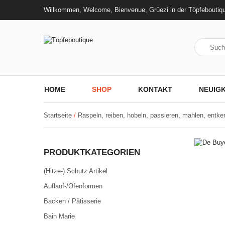
Willkommen, Welcome, Bienvenue, Grüezi in der Töpfeboutiq
HOME
SHOP
KONTAKT
NEUIGK
Startseite
/
Raspeln, reiben, hobeln, passieren, mahlen, entke
PRODUKTKATEGORIEN
(Hitze-) Schutz Artikel
Auflauf-/Ofenformen
Backen / Pâtisserie
Bain Marie