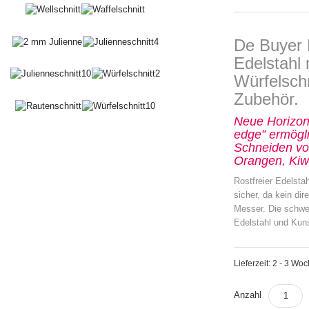
De Buyer 
Edelstahl 
Würfelschn
Zubehör.
Neue Horizont
edge” ermögli
Schneiden v
Orangen, Ki
Rostfreier Edelstah
sicher, da kein di
Messer. Die schwer
Edelstahl und Kuns
Lieferzeit: 2 - 3 Wo
Anzahl