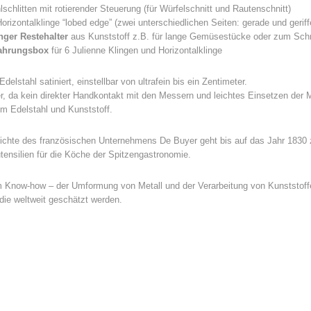
lschlitten mit rotierender Steuerung (für Würfelschnitt und Rautenschnitt)
orizontalklinge “lobed edge” (zwei unterschiedlichen Seiten: gerade und geriffe
anger Restehalter
aus Kunststoff z.B. für lange Gemüsestücke oder zum Sch
ahrungsbox
für 6 Julienne Klingen und Horizontalklinge
Edelstahl satiniert, einstellbar von ultrafein bis ein Zentimeter.
r, da kein direkter Handkontakt mit den Messern und leichtes Einsetzen der 
m Edelstahl und Kunststoff.
chte des französischen Unternehmens De Buyer geht bis auf das Jahr 1830 z
ensilien für die Köche der Spitzengastronomie.
 Know-how – der Umformung von Metall und der Verarbeitung von Kunststoffe
die weltweit geschätzt werden.