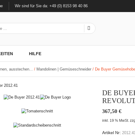
ue
Wir sind für Sie da: +49 (0) 8153 98 40 86
EITEN
HILFE
rnen, ausstechen...
/
Mandolinen | Gemüseschneider
/ De Buyer Gemüsehobel
DE BUYE
REVOLUTI
367,50
€
inkl. 19 % MwSt.
zzg
Artikel Nr:
2012.4