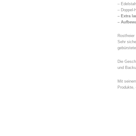
– Edelstah
– Doppel-H
– Extra l
– Aufbew
Rostfreier 
Sehr siche
gebürstete
Die Geschi
und Backut
Mit seinem
Produkte, 