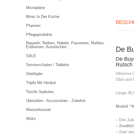
Microplane
Minis In Der Küche
BESCH
Pfannen
Pflegeprodukte
Raspeln, Reiben, Hobeln, Passieren, Mahlen,
Entkernen, Ausstechen...
De Bu
SALE
De Buye
Rutsch 
Servierschalen / Tabletts
Inklusive 
Stieltöpfe
Obst und 
Töpfe Mit Henkel
Tovolo Spatulas
Länge 39,5
Utensilien - Accessoires - Zubehör
Modell “M
Wasserkessel
Woks
– Drei Ju
–
Zusätzl
– Zwei aus