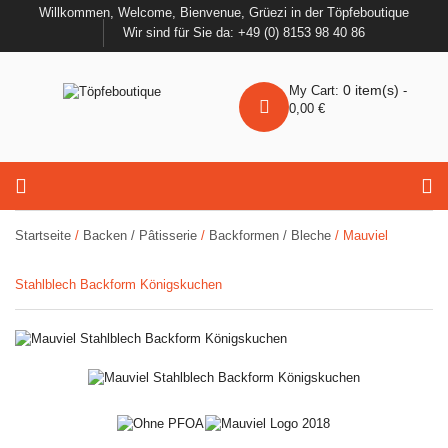
Willkommen, Welcome, Bienvenue, Grüezi in der Töpfeboutique
Wir sind für Sie da: +49 (0) 8153 98 40 86
0
item(s)
My Cart:
-
0,00
€
Startseite
/
Backen / Pâtisserie
/
Backformen / Bleche
/ Mauviel
Stahlblech Backform Königskuchen