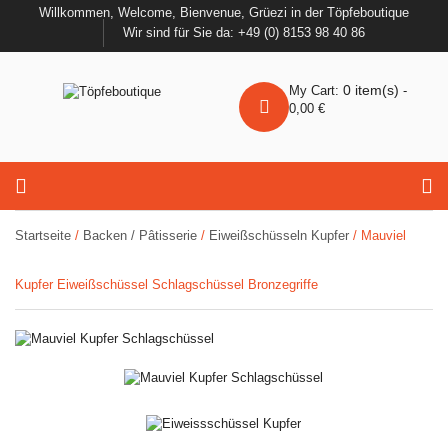
Willkommen, Welcome, Bienvenue, Grüezi in der Töpfeboutique
Wir sind für Sie da: +49 (0) 8153 98 40 86
0
item(s)
My Cart:
-
0,00
€
Startseite
/
Backen / Pâtisserie
/
Eiweißschüsseln Kupfer
/ Mauviel
Kupfer Eiweißschüssel Schlagschüssel Bronzegriffe