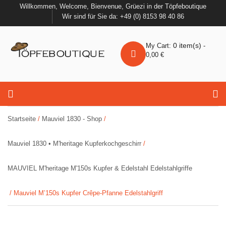
Willkommen, Welcome, Bienvenue, Grüezi in der Töpfeboutique
Wir sind für Sie da: +49 (0) 8153 98 40 86
0
item(s)
My Cart:
-
0,00
€
Startseite
/
Mauviel 1830 - Shop
/
Mauviel 1830 • M'heritage Kupferkochgeschirr
/
MAUVIEL M'heritage M'150s Kupfer & Edelstahl Edelstahlgriffe
/ Mauviel M’150s Kupfer Crêpe-Pfanne Edelstahlgriff