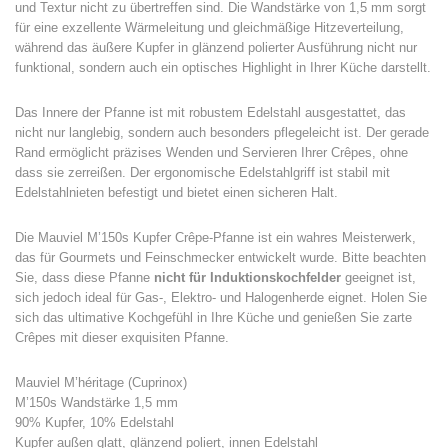
und Textur nicht zu übertreffen sind. Die Wandstärke von 1,5 mm sorgt
für eine exzellente Wärmeleitung und gleichmäßige Hitzeverteilung,
während das äußere Kupfer in glänzend polierter Ausführung nicht nur
funktional, sondern auch ein optisches Highlight in Ihrer Küche darstellt.
Das Innere der Pfanne ist mit robustem Edelstahl ausgestattet, das
nicht nur langlebig, sondern auch besonders pflegeleicht ist. Der gerade
Rand ermöglicht präzises Wenden und Servieren Ihrer Crêpes, ohne
dass sie zerreißen. Der ergonomische Edelstahlgriff ist stabil mit
Edelstahlnieten befestigt und bietet einen sicheren Halt.
Die Mauviel M’150s Kupfer Crêpe-Pfanne ist ein wahres Meisterwerk,
das für Gourmets und Feinschmecker entwickelt wurde. Bitte beachten
Sie, dass diese Pfanne
nicht für Induktionskochfelder
geeignet ist,
sich jedoch ideal für Gas-, Elektro- und Halogenherde eignet. Holen Sie
sich das ultimative Kochgefühl in Ihre Küche und genießen Sie zarte
Crêpes mit dieser exquisiten Pfanne.
Mauviel M’héritage (Cuprinox)
M’150s Wandstärke 1,5 mm
90% Kupfer, 10% Edelstahl
Kupfer außen glatt, glänzend poliert, innen Edelstahl