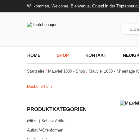
Willkommen, Welcome, Bienvenue, Grüezi in der Töpfeboutiq
HOME
SHOP
KONTAKT
NEUIGK
Startseite
/
Mauviel 1830 - Shop
/
Mauviel 1830 • M'heritage 
Deckel 24 cm
PRODUKTKATEGORIEN
(Hitze-) Schutz Artikel
Auflauf-/Ofenformen