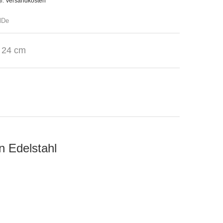
l.
Versandkosten
lDe
 24 cm
n Edelstahl