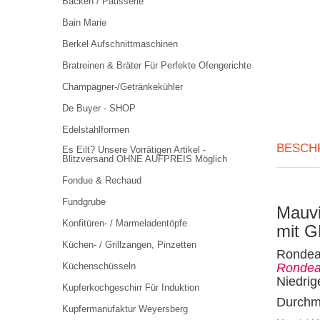
Backen / Pâtisserie
Bain Marie
Berkel Aufschnittmaschinen
Bratreinen & Bräter Für Perfekte Ofengerichte
Champagner-/Getränkekühler
De Buyer - SHOP
Edelstahlformen
BESCH
Es Eilt? Unsere Vorrätigen Artikel -
Blitzversand OHNE AUFPREIS Möglich
Fondue & Rechaud
Fundgrube
Mauvi
Konfitüren- / Marmeladentöpfe
mit G
Küchen- / Grillzangen, Pinzetten
Rondea
Küchenschüsseln
Rondeau
Niedrig
Kupferkochgeschirr Für Induktion
Durchm
Kupfermanufaktur Weyersberg