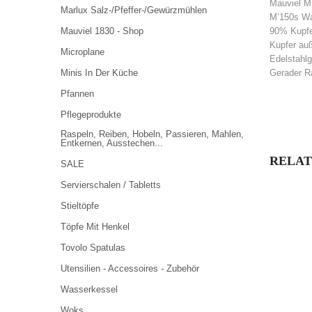
Mauviel M’
Marlux Salz-/Pfeffer-/Gewürzmühlen
M’150s W
Mauviel 1830 - Shop
90% Kupfe
Kupfer auß
Microplane
Edelstahlg
Minis In Der Küche
Gerader R
Pfannen
Pflegeprodukte
Raspeln, Reiben, Hobeln, Passieren, Mahlen,
Entkernen, Ausstechen...
RELAT
SALE
Servierschalen / Tabletts
Stieltöpfe
Töpfe Mit Henkel
Tovolo Spatulas
Utensilien - Accessoires - Zubehör
Wasserkessel
Woks