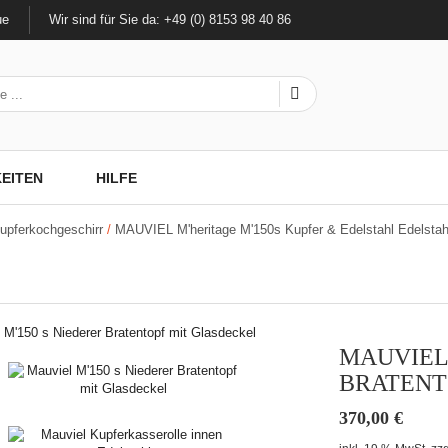
ue
Wir sind für Sie da: +49 (0) 8153 98 40 86
EITEN
HILFE
Kupferkochgeschirr
/
MAUVIEL M'heritage M'150s Kupfer & Edelstahl Edelstahl
MAUVIEL
BRATENT
370,00
€