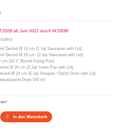
ist:
4,89 €
2.750,00 €.
9
M’250B ab Juni 2021 durch M’200B!
cludes):
 mit Deckel Ø 14 cm (1.2qt Saucepan with Lid)
 mit Deckel Ø 18 cm (2.6qt Saucepan with Lid)
6 cm (10.2″ Round Frying Pan)
ckel Ø 24 cm (3.2qt Saute Pan with Lid)
Deckel Ø 24 cm (6.1qt Stewpot / Dutch Oven with Lid)
ferputzpaste Dose 150 ml
chen*
In den Warenkorb