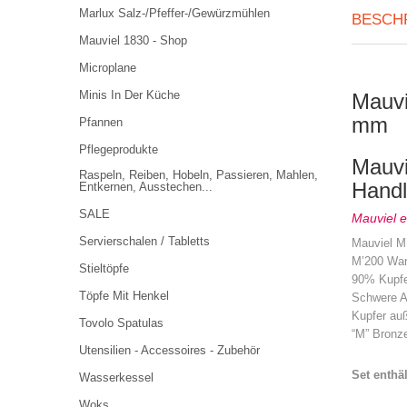
Marlux Salz-/Pfeffer-/Gewürzmühlen
BESCH
Mauviel 1830 - Shop
Microplane
Minis In Der Küche
Mauvi
mm
Pfannen
Pflegeprodukte
Mauvi
Raspeln, Reiben, Hobeln, Passieren, Mahlen,
Hand
Entkernen, Ausstechen...
SALE
Mauviel e
Servierschalen / Tabletts
Mauviel M’
M’200 Wa
Stieltöpfe
90% Kupfe
Töpfe Mit Henkel
Schwere Au
Kupfer auß
Tovolo Spatulas
“M” Bronze
Utensilien - Accessoires - Zubehör
Set enthäl
Wasserkessel
Woks