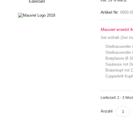
inkl. 19 % MwSt.
war:
3.00
Artikel Nr:
6800.0
Mauviel ersetzt 
Set enthält (Set In
Stielkasserolle
Stielkasserolle
Bratpfanne Ø 2
Sauteuse mit De
Bratentopf mit 
Copperbrill Kup
Lieferzeit: 2 - 3 Wo
Anzahl