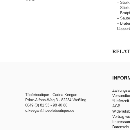
– Stiel
– Stiel
– Bratp
– Saute
– Brate
Copperb
RELAT
INFOR
Zahlungsa
Töpfeboutique - Carina Keegan
Versandbe
Prinz-Alfons-Weg 3 - 82234 Weßling
*Lieferzeit
0049 (0) 81 53 - 98 40 86
AGB
c.keegan@toepfeboutique.de
Widerrufs
Vertrag wi
Impressu
Datenschu