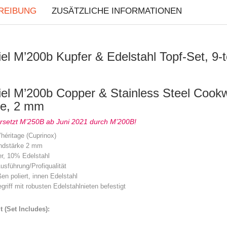
REIBUNG
ZUSÄTZLICHE INFORMATIONEN
el M’200b Kupfer & Edelstahl Topf-Set, 9-t
el M’200b Copper & Stainless Steel Cookw
le, 2 mm
rsetzt M’250B ab Juni 2021 durch M’200B!
héritage (Cuprinox)
ndstärke 2 mm
r, 10% Edelstahl
sführung/Profiqualität
en poliert, innen Edelstahl
griff mit robusten Edelstahlnieten befestigt
t (Set Includes):