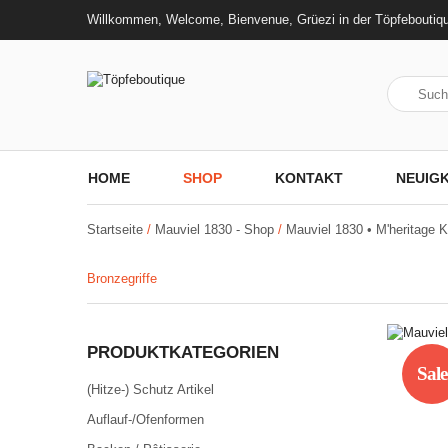
Willkommen, Welcome, Bienvenue, Grüezi in der Töpfeboutiq
HOME
SHOP
KONTAKT
NEUIGK
Startseite
/
Mauviel 1830 - Shop
/
Mauviel 1830 • M'heritage 
Bronzegriffe
PRODUKTKATEGORIEN
Sale
(Hitze-) Schutz Artikel
Auflauf-/Ofenformen