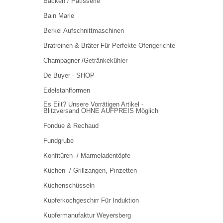
Backen / Pâtisserie
Bain Marie
Berkel Aufschnittmaschinen
Bratreinen & Bräter Für Perfekte Ofengerichte
Champagner-/Getränkekühler
De Buyer - SHOP
Edelstahlformen
Es Eilt? Unsere Vorrätigen Artikel -
Blitzversand OHNE AUFPREIS Möglich
Fondue & Rechaud
Fundgrube
Konfitüren- / Marmeladentöpfe
Küchen- / Grillzangen, Pinzetten
Küchenschüsseln
Kupferkochgeschirr Für Induktion
Kupfermanufaktur Weyersberg