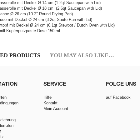
kasserolle mit Deckel Ø 14 cm (1.2qt Saucepan with Lid)
kasserolle mit Deckel Ø 18 cm (2.6qt Saucepan with Lid)
fanne Ø 26 cm (10.2″ Round Frying Pan)
use mit Deckel Ø 24 cm (3.2qt Saute Pan with Lid)
ntopf mit Deckel Ø 24 cm (6.1qt Stewpot / Dutch Oven with Lid)
rill Kupferputzpaste Dose 150 ml
ED PRODUCTS
YOU MAY ALSO LIKE…
MATION
SERVICE
FOLGE UNS
rten
Hilfe
auf Facebook
dingungen
Kontakt
Mein Account
belehrung
derrufen
m
tz