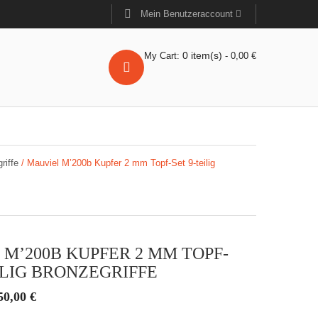
Mein Benutzeraccount
0
item(s)
My Cart:
-
0,00
€
riffe
/ Mauviel M’200b Kupfer 2 mm Topf-Set 9-teilig
M’200B KUPFER 2 MM TOPF-
ILIG BRONZEGRIFFE
rünglicher
Aktueller
50,00
€
s
Preis