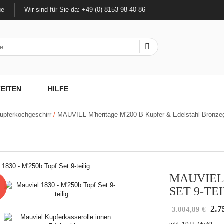
ue
Wir sind für Sie da: +49 (0) 8153 98 40 86
EITEN
HILFE
Kupferkochgeschirr
/
MAUVIEL M'heritage M'200 B Kupfer & Edelstahl Bronzeg
MAUVIEL 
SET 9-TE
Ursp
2.7
3.004,89
€
Prei