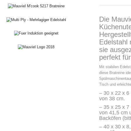
Die Mauvie
Küchenuten
Hergestel
Edelstahl 
sie ausge
perfekt fü
Mit stabilen Edels
diese Bratreine id
Spülmaschinentaug
Tisch und erleichte
– 30 x 22 x 6
von 38 cm.
– 35 x 25 x 7
von 41,5 cm u
Backöfen (bit
– 40 x 30 x 8