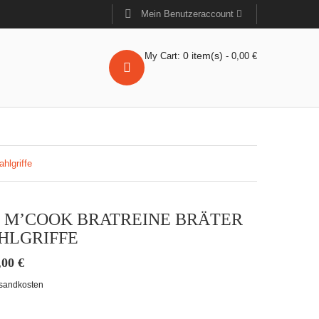
Mein Benutzeraccount
0
item(s)
My Cart:
-
0,00
€
hlgriffe
 M’COOK BRATREINE BRÄTER
HLGRIFFE
,00
€
sandkosten