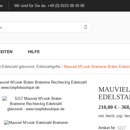
ue
Wir sind für Sie da: +49 (0) 8153 98 40 86
EITEN
HILFE
Edelstahl glänzend, Edelstahlgriffe
/ Mauviel M’cook Bratreine Bräter Edelsta
MAUVIEL
EDELSTA
210,00
€
368
–
inkl. MwSt.
zzgl.
Ver
Artikel Nr:
5217