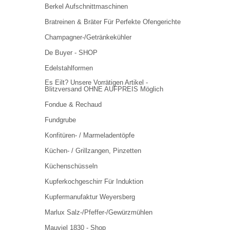
Berkel Aufschnittmaschinen
Bratreinen & Bräter Für Perfekte Ofengerichte
Champagner-/Getränkekühler
De Buyer - SHOP
Edelstahlformen
Es Eilt? Unsere Vorrätigen Artikel -
Blitzversand OHNE AUFPREIS Möglich
Fondue & Rechaud
Fundgrube
Konfitüren- / Marmeladentöpfe
Küchen- / Grillzangen, Pinzetten
Küchenschüsseln
Kupferkochgeschirr Für Induktion
Kupfermanufaktur Weyersberg
Marlux Salz-/Pfeffer-/Gewürzmühlen
Mauviel 1830 - Shop