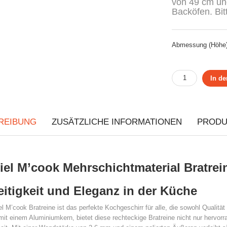
von 49 cm und
Backöfen. Bi
Abmessung (Höhe
In d
REIBUNG
ZUSÄTZLICHE INFORMATIONEN
PRODU
el M’cook Mehrschichtmaterial Bratrei
eitigkeit und Eleganz in der Küche
l M’cook Bratreine ist das perfekte Kochgeschirr für alle, die sowohl Qualitä
mit einem Aluminiumkern, bietet diese rechteckige Bratreine nicht nur hervo