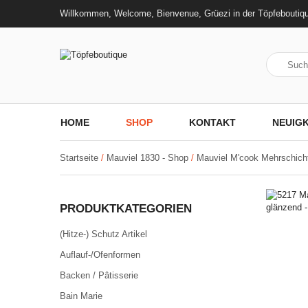
Willkommen, Welcome, Bienvenue, Grüezi in der Töpfeboutiq
HOME
SHOP
KONTAKT
NEUIGK
Startseite
/
Mauviel 1830 - Shop
/
Mauviel M'cook Mehrschicht-
PRODUKTKATEGORIEN
(Hitze-) Schutz Artikel
Auflauf-/Ofenformen
Backen / Pâtisserie
Bain Marie