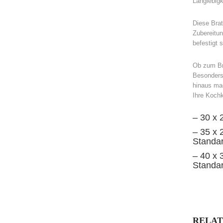
Langlebigk
Diese Brat
Zubereitun
befestigt 
Ob zum Bra
Besonders 
hinaus mac
Ihre Kochk
– 30 x 
– 35 x 
Standar
– 40 x 
Standar
RELAT