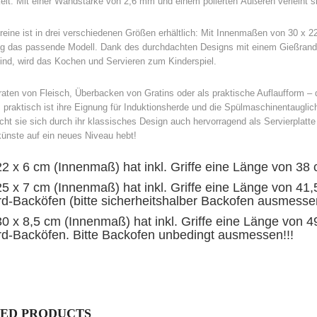
eit. Mit einer Wandstärke von 2,6 mm und einem polierten Äußeren verleiht si
reine ist in drei verschiedenen Größen erhältlich: Mit Innenmaßen von 30 x 2
g das passende Modell. Dank des durchdachten Designs mit einem Gießrand un
sind, wird das Kochen und Servieren zum Kinderspiel.
ten von Fleisch, Überbacken von Gratins oder als praktische Auflaufform – di
praktisch ist ihre Eignung für Induktionsherde und die Spülmaschinentauglich
ht sie sich durch ihr klassisches Design auch hervorragend als Servierplatte
ünste auf ein neues Niveau hebt!
22 x 6 cm (Innenmaß) hat inkl. Griffe eine Länge von 38 
25 x 7 cm (Innenmaß) hat inkl. Griffe eine Länge von 41,
d-Backöfen (bitte sicherheitshalber Backofen ausmessen
30 x 8,5 cm (Innenmaß) hat inkl. Griffe eine Länge von 4
d-Backöfen. Bitte Backofen unbedingt ausmessen!!!
ED PRODUCTS