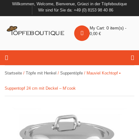
Willkommen, Welcome, Bienvenue, Grüezi in der Töpfeboutique
Wir sind für Sie da: +49 (0) 8153 98 40 86
0
item(s)
My Cart:
-
0,00
€
Startseite
/
Töpfe mit Henkel
/
Suppentöpfe
/ Mauviel Kochtopf •
Suppentopf 24 cm mit Deckel – M’cook