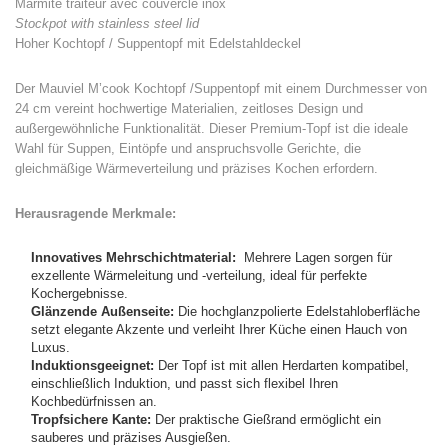
Marmite traiteur avec couvercle inox
Stockpot with stainless steel lid
Hoher Kochtopf / Suppentopf mit Edelstahldeckel
Der Mauviel M’cook Kochtopf /Suppentopf mit einem Durchmesser von
24 cm vereint hochwertige Materialien, zeitloses Design und
außergewöhnliche Funktionalität. Dieser Premium-Topf ist die ideale
Wahl für Suppen, Eintöpfe und anspruchsvolle Gerichte, die
gleichmäßige Wärmeverteilung und präzises Kochen erfordern.
Herausragende Merkmale:
Innovatives Mehrschichtmaterial:
Mehrere Lagen sorgen für
exzellente Wärmeleitung und -verteilung, ideal für perfekte
Kochergebnisse.
Glänzende Außenseite:
Die hochglanzpolierte Edelstahloberfläche
setzt elegante Akzente und verleiht Ihrer Küche einen Hauch von
Luxus.
Induktionsgeeignet:
Der Topf ist mit allen Herdarten kompatibel,
einschließlich Induktion, und passt sich flexibel Ihren
Kochbedürfnissen an.
Tropfsichere Kante:
Der praktische Gießrand ermöglicht ein
sauberes und präzises Ausgießen.