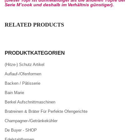
(Dieser Topf ist dünnwandiger als die anderen Töpfe der
Serie M’cook und deshalb im Verhältnis günstiger).
RELATED PRODUCTS
PRODUKTKATEGORIEN
(Hitze-) Schutz Artikel
Auflauf-/Ofenformen
Backen / Pâtisserie
Bain Marie
Berkel Aufschnittmaschinen
Bratreinen & Bräter Für Perfekte Ofengerichte
Champagner-/Getränkekühler
De Buyer - SHOP
Edelstahlformen