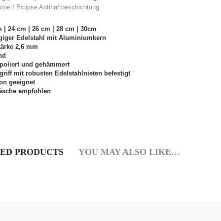
ne / Eclipse Antihaftbeschichtung
 | 24 cm | 26 cm | 28 cm | 30cm
giger Edelstahl mit Aluminiumkern
ärke 2,6 mm
nd
poliert und gehämmert
riff mit robusten Edelstahlnieten befestigt
ion geeignet
sche empfohlen
ED PRODUCTS
YOU MAY ALSO LIKE…