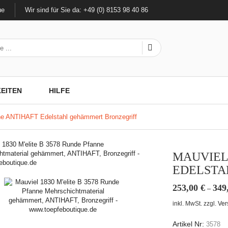
ue
Wir sind für Sie da: +49 (0) 8153 98 40 86
EITEN
HILFE
nne ANTIHAFT Edelstahl gehämmert Bronzegriff
MAUVIEL
EDELSTA
253,00
€
349
–
inkl. MwSt.
zzgl.
Ver
Artikel Nr:
3578