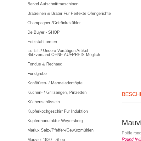
Berkel Aufschnittmaschinen
Bratreinen & Bräter Für Perfekte Ofengerichte
Champagner-/Getränkekühler
De Buyer - SHOP
Edelstahlformen
Es Eilt? Unsere Vorrätigen Artikel -
Blitzversand OHNE AUFPREIS Möglich
Fondue & Rechaud
Fundgrube
Konfitüren- / Marmeladentöpfe
Küchen- / Grillzangen, Pinzetten
BESCH
Küchenschüsseln
Kupferkochgeschirr Für Induktion
Kupfermanufaktur Weyersberg
Mauvi
Marlux Salz-/Pfeffer-/Gewürzmühlen
Poêle ron
Round fryi
Mauviel 1830 - Shop