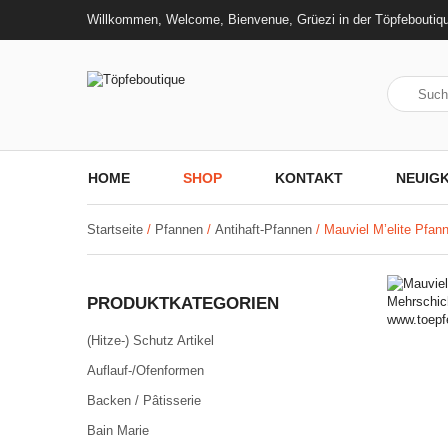
Willkommen, Welcome, Bienvenue, Grüezi in der Töpfeboutiq
HOME
SHOP
KONTAKT
NEUIGK
Startseite
/
Pfannen
/
Antihaft-Pfannen
/ Mauviel M’elite Pfa
PRODUKTKATEGORIEN
(Hitze-) Schutz Artikel
Auflauf-/Ofenformen
Backen / Pâtisserie
Bain Marie