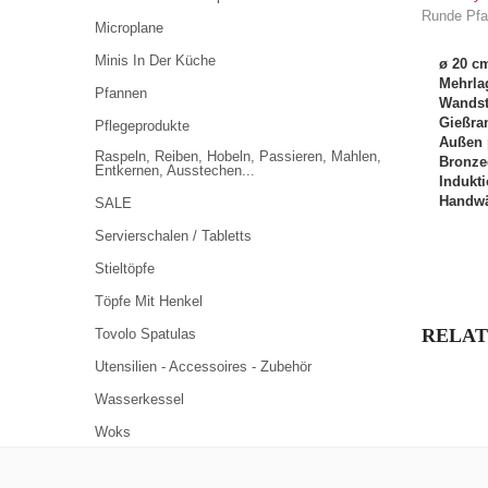
Runde Pfan
Microplane
Minis In Der Küche
ø 20 cm
Mehrla
Pfannen
Wandst
Gießra
Pflegeprodukte
Außen 
Raspeln, Reiben, Hobeln, Passieren, Mahlen,
Bronzeg
Entkernen, Ausstechen...
Indukt
Handwä
SALE
Servierschalen / Tabletts
Stieltöpfe
Töpfe Mit Henkel
RELAT
Tovolo Spatulas
Utensilien - Accessoires - Zubehör
Wasserkessel
Woks