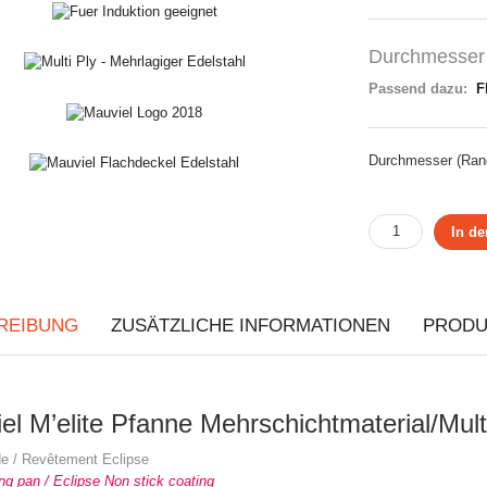
Durchmesse
Passend dazu:
F
Durchmesser (Ran
In d
REIBUNG
ZUSÄTZLICHE INFORMATIONEN
PRODU
el M’elite Pfanne Mehrschichtmaterial/
de / Revêtement Eclipse
ng pan / Eclipse Non stick coating