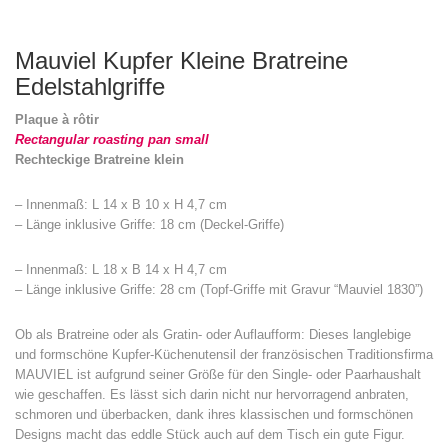
Mauviel Kupfer Kleine Bratreine
Edelstahlgriffe
Plaque à rôtir
Rectangular roasting pan small
Rechteckige Bratreine klein
– Innenmaß: L 14 x B 10 x H 4,7 cm
– Länge inklusive Griffe: 18 cm (Deckel-Griffe)
– Innenmaß: L 18 x B 14 x H 4,7 cm
– Länge inklusive Griffe: 28 cm (Topf-Griffe mit Gravur “Mauviel 1830”)
Ob als Bratreine oder als Gratin- oder Auflaufform: Dieses langlebige
und formschöne Kupfer-Küchenutensil der französischen Traditionsfirma
MAUVIEL ist aufgrund seiner Größe für den Single- oder Paarhaushalt
wie geschaffen. Es lässt sich darin nicht nur hervorragend anbraten,
schmoren und überbacken, dank ihres klassischen und formschönen
Designs macht das eddle Stück auch auf dem Tisch ein gute Figur.