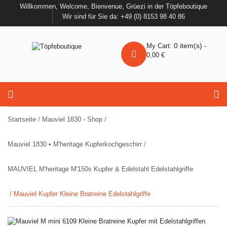
Willkommen, Welcome, Bienvenue, Grüezi in der Töpfeboutique
Wir sind für Sie da: +49 (0) 8153 98 40 86
0
item(s)
My Cart:
-
0,00
€
Startseite
/
Mauviel 1830 - Shop
/
Mauviel 1830 • M'heritage Kupferkochgeschirr
/
MAUVIEL M'heritage M'150s Kupfer & Edelstahl Edelstahlgriffe
/ Mauviel Kupfer Kleine Bratreine Edelstahlgriffe