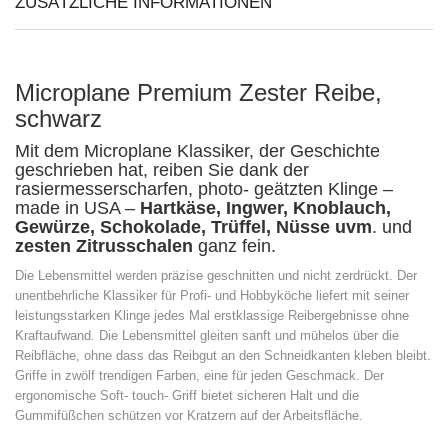
ZUSÄTZLICHE INFORMATIONEN
Microplane Premium Zester Reibe,
schwarz
Mit dem Microplane Klassiker, der Geschichte
geschrieben hat, reiben Sie dank der
rasiermesserscharfen, photo- geätzten Klinge –
made in USA –
Hartkäse, Ingwer, Knoblauch,
Gewürze, Schokolade, Trüffel, Nüsse uvm
. und
zesten
Zitrusschalen
ganz fein.
Die Lebensmittel werden präzise geschnitten und nicht zerdrückt. Der
unentbehrliche Klassiker für Profi- und Hobbyköche liefert mit seiner
leistungsstarken Klinge jedes Mal erstklassige Reibergebnisse ohne
Kraftaufwand. Die Lebensmittel gleiten sanft und mühelos über die
Reibfläche, ohne dass das Reibgut an den Schneidkanten kleben bleibt.
Griffe in zwölf trendigen Farben, eine für jeden Geschmack. Der
ergonomische Soft- touch- Griff bietet sicheren Halt und die
Gummifüßchen schützen vor Kratzern auf der Arbeitsfläche.