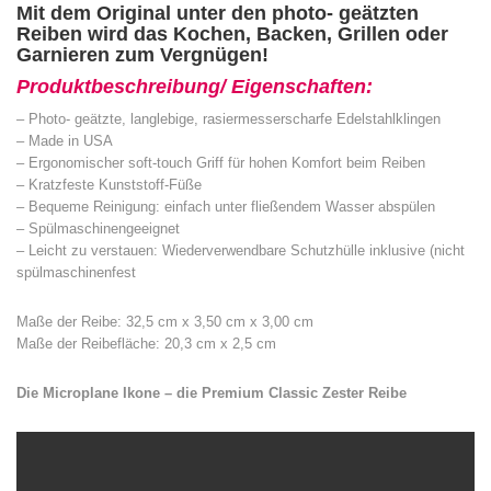
Mit dem Original unter den photo- geätzten
Reiben wird das Kochen, Backen, Grillen oder
Garnieren zum Vergnügen!
Produktbeschreibung/ Eigenschaften:
– Photo- geätzte, langlebige, rasiermesserscharfe Edelstahlklingen
– Made in USA
– Ergonomischer soft-touch Griff für hohen Komfort beim Reiben
– Kratzfeste Kunststoff-Füße
– Bequeme Reinigung: einfach unter fließendem Wasser abspülen
– Spülmaschinengeeignet
– Leicht zu verstauen: Wiederverwendbare Schutzhülle inklusive (nicht
spülmaschinenfest
Maße der Reibe: 32,5 cm x 3,50 cm x 3,00 cm
Maße der Reibefläche: 20,3 cm x 2,5 cm
Die Microplane Ikone – die Premium Classic Zester Reibe