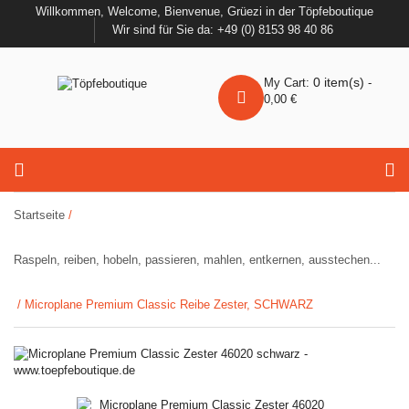
Willkommen, Welcome, Bienvenue, Grüezi in der Töpfeboutique
Wir sind für Sie da: +49 (0) 8153 98 40 86
0
item(s)
My Cart:
-
0,00
€
Startseite
/
Raspeln, reiben, hobeln, passieren, mahlen, entkernen, ausstechen...
/ Microplane Premium Classic Reibe Zester, SCHWARZ