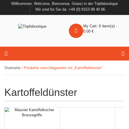
Willkommen, Welcome, Bienvenue, Grüezi in der Töpfeboutique
Wir sind für Sie da: +49 (0) 8153 98 40 86
0
item(s)
My Cart:
-
0,00
€
Startseite
/ Produkte verschlagwortet mit „Kartoffeldünster“
Kartoffeldünster