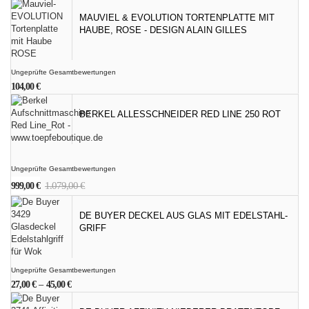
MAUVIEL & EVOLUTION TORTENPLATTE MIT
HAUBE, ROSE - DESIGN ALAIN GILLES
Ungeprüfte Gesamtbewertungen
104,00
€
BERKEL ALLESSCHNEIDER RED LINE 250 ROT
Ungeprüfte Gesamtbewertungen
Ursprünglicher
Aktueller
1.079,00
€
999,00
€
Preis
Preis
war:
ist:
DE BUYER DECKEL AUS GLAS MIT EDELSTAHL-
1.079,00 €
999,00 €.
GRIFF
Ungeprüfte Gesamtbewertungen
27,00
€
–
45,00
€