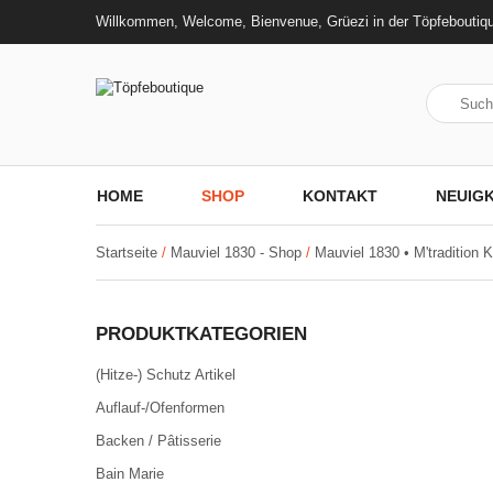
Willkommen, Welcome, Bienvenue, Grüezi in der Töpfeboutiq
HOME
SHOP
KONTAKT
NEUIGK
Startseite
/
Mauviel 1830 - Shop
/
Mauviel 1830 • M'tradition K
PRODUKTKATEGORIEN
(Hitze-) Schutz Artikel
Auflauf-/Ofenformen
Backen / Pâtisserie
Bain Marie