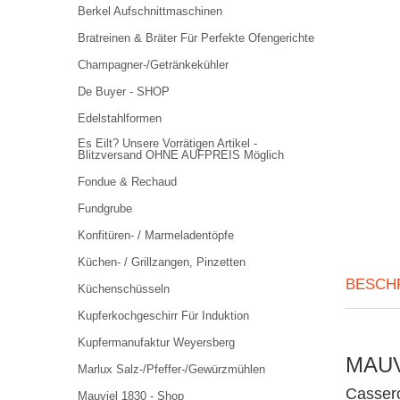
Berkel Aufschnittmaschinen
Bratreinen & Bräter Für Perfekte Ofengerichte
Champagner-/Getränkekühler
De Buyer - SHOP
Edelstahlformen
Es Eilt? Unsere Vorrätigen Artikel -
Blitzversand OHNE AUFPREIS Möglich
Fondue & Rechaud
Fundgrube
Konfitüren- / Marmeladentöpfe
Küchen- / Grillzangen, Pinzetten
BESCH
Küchenschüsseln
Kupferkochgeschirr Für Induktion
Kupfermanufaktur Weyersberg
MAUVI
Marlux Salz-/Pfeffer-/Gewürzmühlen
Casser
Mauviel 1830 - Shop