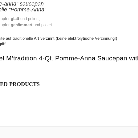
-anna” saucepan
olle “Pomme-Anna”
Kupfer
glatt
und poliert,
upfer
gehämmert
und poliert
te auf traditionelle Art verzinnt (keine elektrolytische Verzinnung!)
riff
el M’tradition 4-Qt. Pomme-Anna Saucepan wit
ED PRODUCTS