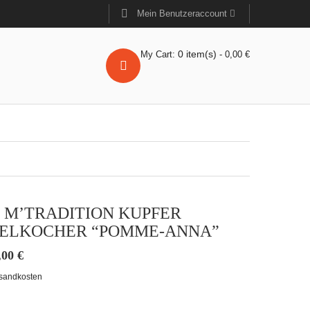
Mein Benutzeraccount
0
item(s)
My Cart:
-
0,00
€
 M’TRADITION KUPFER
ELKOCHER “POMME-ANNA”
,00
€
sandkosten