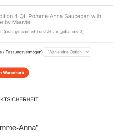
adition 4-Qt. Pomme-Anna Saucepan with
e by Mauviel
 (nicht gehämmert!) und 24 cm (gehämmert!)
e / Fassungsvermögen)
en Warenkorb
KTSICHERHEIT
Pomme-Anna”