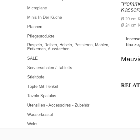
“Pomme
Microplane
Kasser
Minis In Der Küche
Ø 20 cm 
Ø 24 cm K
Pfannen
Pflegeprodukte
Innensei
Bronzeg
Raspeln, Reiben, Hobeln, Passieren, Mahlen,
Entkernen, Ausstechen...
Mauvi
SALE
Servierschalen / Tabletts
Stieltöpfe
RELAT
Töpfe Mit Henkel
Tovolo Spatulas
Utensilien - Accessoires - Zubehör
Wasserkessel
Woks