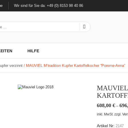
ue
Wir sind für Sie da: +49 (0) 8153 98 40 86
EITEN
HILFE
upfer verzinnt
/ MAUVIEL M’tradition Kupfer Kartoffelkocher “Pomme-Anna”
MAUVIEL
KARTOFF
608,00
€
696
–
inkl. MwSt.
zzgl.
Ver
Artikel Nr:
2147