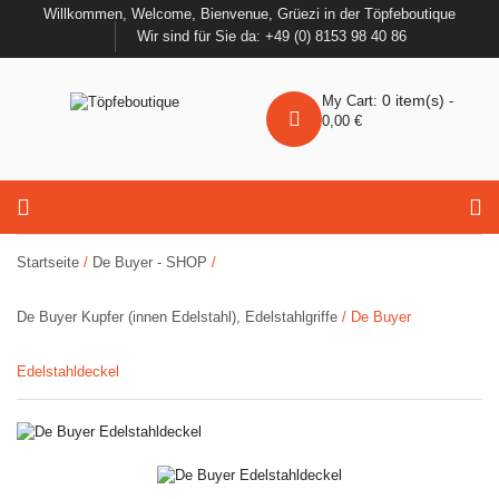
Willkommen, Welcome, Bienvenue, Grüezi in der Töpfeboutique
Wir sind für Sie da: +49 (0) 8153 98 40 86
0
item(s)
My Cart:
-
0,00
€
Startseite
/
De Buyer - SHOP
/
De Buyer Kupfer (innen Edelstahl), Edelstahlgriffe
/ De Buyer
Edelstahldeckel