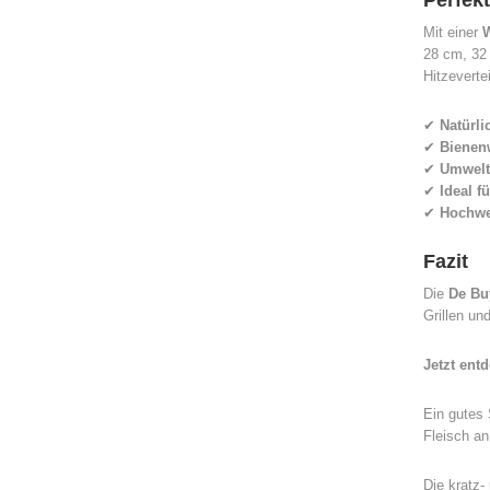
Perfek
Mit einer
28 cm, 32 
Hitzeverte
✔
Natürli
✔
Bienen
✔
Umweltf
✔
Ideal f
✔
Hochwe
Fazit
Die
De Bu
Grillen un
Jetzt ent
Ein gutes 
Fleisch an
Die kratz-