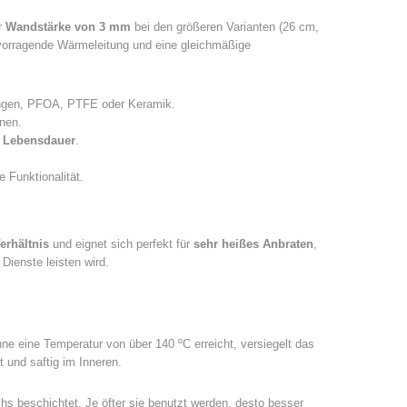
r
Wandstärke von 3 mm
bei den größeren Varianten (26 cm,
vorragende Wärmeleitung und eine gleichmäßige
ngen, PFOA, PTFE oder Keramik.
nnen.
 Lebensdauer
.
e Funktionalität.
erhältnis
und eignet sich perfekt für
sehr heißes Anbraten
,
Dienste leisten wird.
e eine Temperatur von über 140 ºC erreicht, versiegelt das
t und saftig im Inneren.
chs beschichtet. Je öfter sie benutzt werden, desto besser