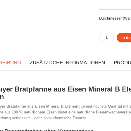
Durchmesser (Wan
In d
REIBUNG
ZUSÄTZLICHE INFORMATIONEN
PRODU
yer Bratpfanne aus Eisen Mineral B Ele
en
yer Bratpfanne aus Eisen Mineral B Element
vereint höchste
Qualität
mit 
ne aus
100 % natürlichem Eisen
bietet eine
natürliche Bienenwachsversi
irkung
verbessert – ganz ohne chemische Zusätze.