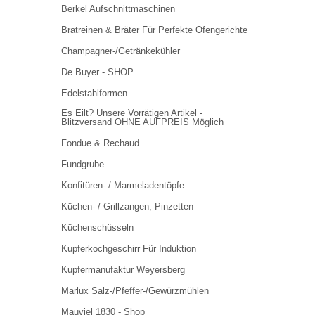
Berkel Aufschnittmaschinen
Bratreinen & Bräter Für Perfekte Ofengerichte
Champagner-/Getränkekühler
De Buyer - SHOP
Edelstahlformen
Es Eilt? Unsere Vorrätigen Artikel -
Blitzversand OHNE AUFPREIS Möglich
Fondue & Rechaud
Fundgrube
Konfitüren- / Marmeladentöpfe
Küchen- / Grillzangen, Pinzetten
Küchenschüsseln
Kupferkochgeschirr Für Induktion
Kupfermanufaktur Weyersberg
Marlux Salz-/Pfeffer-/Gewürzmühlen
Mauviel 1830 - Shop