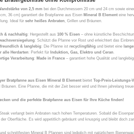
te Bratergebnisse ohne Kompromisse
Wandstärke von 2,5 mm
bei den Durchmessern 20 cm und 24 cm sowie eine
cm, 36 cm) garantiert die Bratpfanne aus Eisen
Mineral B Element
eine her
ilung. Ideal für
sehr heißes Anbraten
, Grillen und Bräunen.
ch & nachhaltig
: Hergestellt aus
100 % Eisen
– ohne künstliche Beschichtu
wachsversiegelung
: Schützt die Pfanne vor Rost und erleichtert das Einbre
reundlich & langlebig
: Die Pfanne ist
recyclingfähig
und bietet eine
lange
ür alle Herdarten
: Perfekt für
Induktion, Gas, Elektro und Ceran
.
rtige Verarbeitung
:
Made in France
– garantiert hohe Qualität und langlebig
yer Bratpfanne aus Eisen Mineral B Element
bietet
Top-Preis-Leistungs-V
d Bräunen. Eine Pfanne, die mit der Zeit besser wird und Ihnen jahrelang treue 
decken und die perfekte Bratpfanne aus Eisen für Ihre Küche finden!
Steak verlangt beim Anbraten nach hohen Temperaturen. Sobald die Eisenpann
 der Oberfläche. Es wird appetitlich gebräunt und knusprig und bleibt doch zar
 und schnittfesten Mineral B Pfannen sind lediglich mit natürlichem Bienenwa