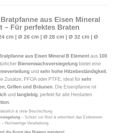
Bratpfanne aus Eisen Mineral
 – Für perfektes Braten
24 cm |
Ø 26 cm |
Ø 28 cm |
Ø 32 cm |
Ø
Bratpfanne aus Eisen Mineral B Element
aus
100
türlicher
Bienenwachsversiegelung
bietet eine
rmeverteilung
und
sehr hohe Hitzebeständigkeit
.
e Zusätze, PFOA oder PTFE, ideal für
sehr
en, Grillen und Bräunen
. Die Eisenpfanne ist
ich
und
langlebig
, perfekt für alle Herdarten
tion
.
Natürlich & ohne Beschichtung
rsiegelung
– Schutz vor Rost & erleichtert das Einbrennen
e
– Hochwertige Verarbeitung
nd die Kunst des Bratens meistern!