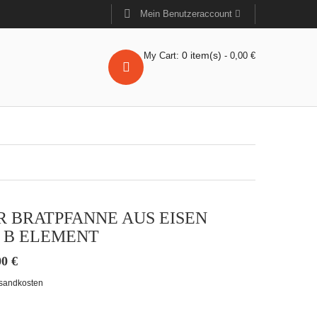
Mein Benutzeraccount
0
item(s)
My Cart:
-
0,00
€
R BRATPFANNE AUS EISEN
 B ELEMENT
00
€
sandkosten