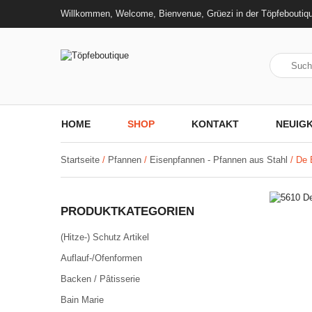
Willkommen, Welcome, Bienvenue, Grüezi in der Töpfeboutiq
HOME
SHOP
KONTAKT
NEUIGK
Startseite
/
Pfannen
/
Eisenpfannen - Pfannen aus Stahl
/ De 
PRODUKTKATEGORIEN
(Hitze-) Schutz Artikel
Auflauf-/Ofenformen
Backen / Pâtisserie
Bain Marie