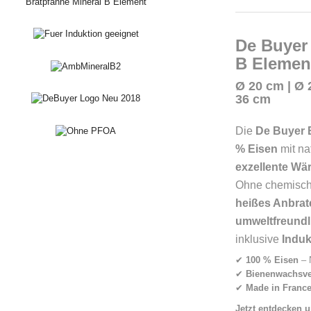
De Buyer 
B Element
Ø 20 cm |
Ø 
36 cm
Die
De Buyer 
% Eisen
mit na
exzellente Wä
Ohne chemisch
heißes Anbrat
umweltfreundl
inklusive
Induk
✔
100 % Eisen
– 
✔
Bienenwachsve
✔
Made in Franc
Jetzt entdecken u