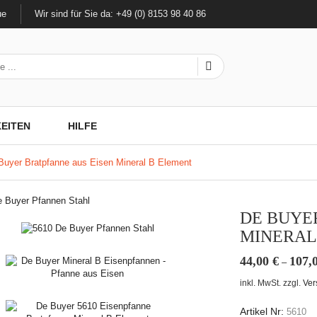
ue
Wir sind für Sie da: +49 (0) 8153 98 40 86
EITEN
HILFE
Buyer Bratpfanne aus Eisen Mineral B Element
DE BUYE
MINERAL
44,00
€
107,
–
inkl. MwSt.
zzgl.
Ver
Artikel Nr:
5610