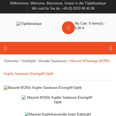
Willkommen, Welcome, Bienvenue, Grüezi in der Töpfeboutique
Wir sind für Sie da: +49 (0) 8153 98 40 86
0
item(s)
My Cart:
-
0,00
€
Startseite
/
Stieltöpfe
/
Gerade Sauteusen
/ Mauviel M’heritage M’250c
Kupfer Sauteuse Eisengriff-Optik