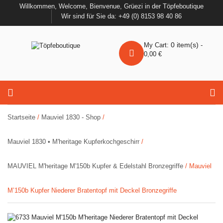
Willkommen, Welcome, Bienvenue, Grüezi in der Töpfeboutique
Wir sind für Sie da: +49 (0) 8153 98 40 86
0
item(s)
My Cart:
-
0,00
€
Startseite
/
Mauviel 1830 - Shop
/
Mauviel 1830 • M'heritage Kupferkochgeschirr
/
MAUVIEL M'heritage M'150b Kupfer & Edelstahl Bronzegriffe
/ Mauviel
M’150b Kupfer Niederer Bratentopf mit Deckel Bronzegriffe