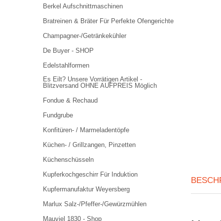
Berkel Aufschnittmaschinen
Bratreinen & Bräter Für Perfekte Ofengerichte
Champagner-/Getränkekühler
De Buyer - SHOP
Edelstahlformen
Es Eilt? Unsere Vorrätigen Artikel -
Blitzversand OHNE AUFPREIS Möglich
Fondue & Rechaud
Fundgrube
Konfitüren- / Marmeladentöpfe
Küchen- / Grillzangen, Pinzetten
Küchenschüsseln
Kupferkochgeschirr Für Induktion
BESCH
Kupfermanufaktur Weyersberg
Marlux Salz-/Pfeffer-/Gewürzmühlen
Mauviel 1830 - Shop