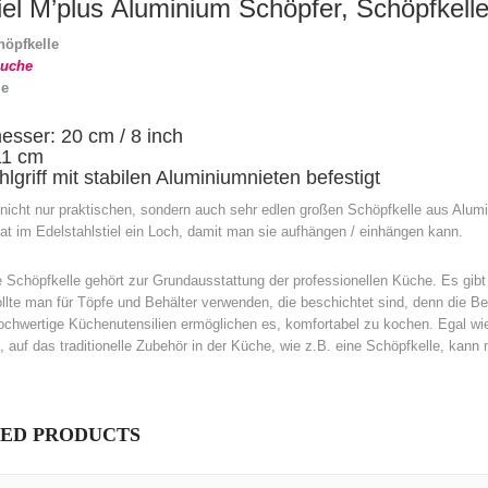
el M’plus Aluminium Schöpfer, Schöpfkelle
öpfkelle
ouche
le
sser: 20 cm / 8 inch
11 cm
hlgriff mit stabilen Aluminiumnieten befestigt
 nicht nur praktischen, sondern auch sehr edlen großen Schöpfkelle aus Alum
hat im Edelstahlstiel ein Loch, damit man sie aufhängen / einhängen kann.
 Schöpfkelle gehört zur Grundausstattung der professionellen Küche. Es gibt
llte man für Töpfe und Behälter verwenden, die beschichtet sind, denn die B
chwertige Küchenutensilien ermöglichen es, komfortabel zu kochen. Egal wie
, auf das traditionelle Zubehör in der Küche, wie z.B. eine Schöpfkelle, kann 
ED PRODUCTS