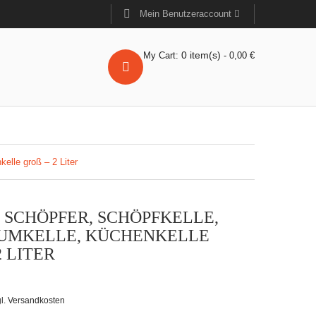
Mein Benutzeraccount
0
item(s)
My Cart:
-
0,00
€
elle groß – 2 Liter
 SCHÖPFER, SCHÖPFKELLE,
UMKELLE, KÜCHENKELLE
 LITER
l.
Versandkosten