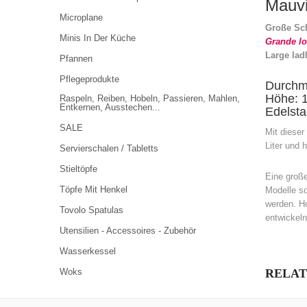
Mauvi
Microplane
Große Sch
Minis In Der Küche
Grande l
Large lad
Pfannen
Pflegeprodukte
Durchme
Höhe: 
Raspeln, Reiben, Hobeln, Passieren, Mahlen,
Entkernen, Ausstechen...
Edelsta
SALE
Mit dieser
Liter und 
Servierschalen / Tabletts
Stieltöpfe
Eine große
Töpfe Mit Henkel
Modelle so
werden. Ho
Tovolo Spatulas
entwickeln
Utensilien - Accessoires - Zubehör
Wasserkessel
Woks
RELAT