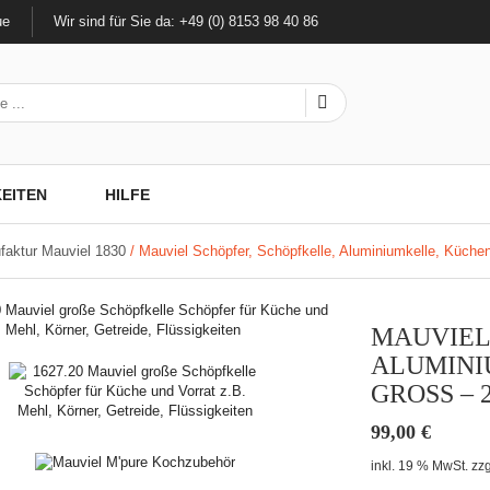
ue
Wir sind für Sie da: +49 (0) 8153 98 40 86
EITEN
HILFE
faktur Mauviel 1830
/ Mauviel Schöpfer, Schöpfkelle, Aluminiumkelle, Küchenk
MAUVIEL
ALUMINI
GROSS – 2
99,00
€
inkl. 19 % MwSt.
zzg