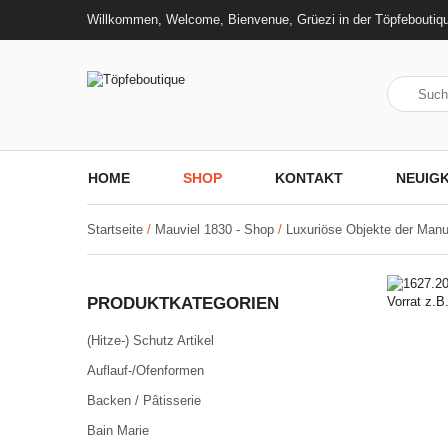
Willkommen, Welcome, Bienvenue, Grüezi in der Töpfeboutiq
HOME
SHOP
KONTAKT
NEUIGK
Startseite
/
Mauviel 1830 - Shop
/
Luxuriöse Objekte der Manu
PRODUKTKATEGORIEN
(Hitze-) Schutz Artikel
Auflauf-/Ofenformen
Backen / Pâtisserie
Bain Marie