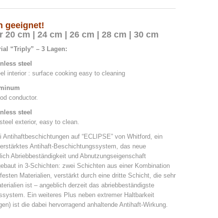
n geeignet!
20 cm | 24 cm | 26 cm | 28 cm | 30 cm
rial
“
Triply” – 3 Lagen:
nless steel
el interior : surface cooking easy to cleaning
luminum
od conductor.
nless steel
steel exterior, easy to clean.
 Antihaftbeschichtungen auf “ECLIPSE” von Whitford, ein
 verstärktes Antihaft-Beschichtungssystem, das neue
lich Abriebbeständigkeit und Abnutzungseigenschaft
gebaut in 3-Schichten: zwei Schichten aus einer Kombination
sten Materialien, verstärkt durch eine dritte Schicht, die sehr
terialien ist – angeblich derzeit das abriebbeständigste
system. Ein weiteres Plus neben extremer Haltbarkeit
n) ist die dabei hervorragend anhaltende Antihaft-Wirkung.