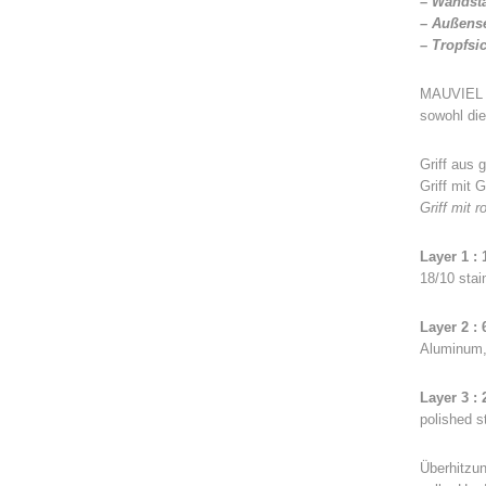
– Wandst
– Außense
– Tropfsi
MAUVIEL em
sowohl die
Griff aus
Griff mit 
Griff mit 
Layer 1 : 
18/10 stai
Layer 2 
Aluminum,
Layer 3 : 
polished s
Überhitzun