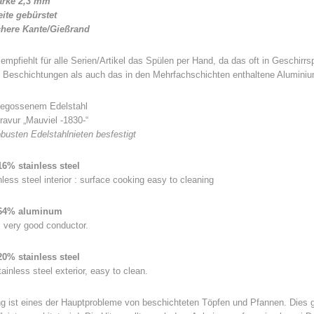
ärke 2,3 mm
ite gebürstet
chere Kante/Gießrand
pfiehlt für alle Serien/Artikel das Spülen per Hand, da das oft in Geschirrs
 Beschichtungen als auch das in den Mehrfachschichten enthaltene Aluminiu
 gegossenem Edelstahl
Gravur „Mauviel -1830-“
robusten Edelstahlnieten besfestigt
16% stainless steel
nless steel interior : surface cooking easy to cleaning
: 64% aluminum
 very good conductor.
20% stainless steel
tainless steel exterior, easy to clean.
g ist eines der Hauptprobleme von beschichteten Töpfen und Pfannen. Dies g