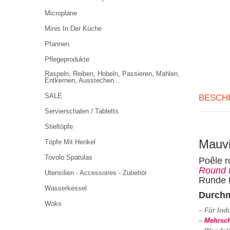
Microplane
Minis In Der Küche
Pfannen
Pflegeprodukte
Raspeln, Reiben, Hobeln, Passieren, Mahlen,
Entkernen, Ausstechen...
SALE
BESCH
Servierschalen / Tabletts
Stieltöpfe
Mauv
Töpfe Mit Henkel
Tovolo Spatulas
Poêle r
Round f
Utensilien - Accessoires - Zubehör
Runde P
Wasserkessel
Durchm
Woks
– Für Ind
–
Mehrsch