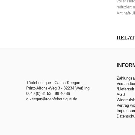
voller Her
reduziert 
Antihaft-Ü
RELAT
INFOR
Zahlungsa
Töpfeboutique - Carina Keegan
Versandbe
Prinz-Alfons-Weg 3 - 82234 Weßling
*Lieferzeit
0049 (0) 81 53 - 98 40 86
AGB
c.keegan@toepfeboutique.de
Widerrufs
Vertrag wi
Impressu
Datenschu