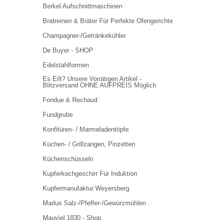
Berkel Aufschnittmaschinen
Bratreinen & Bräter Für Perfekte Ofengerichte
Champagner-/Getränkekühler
De Buyer - SHOP
Edelstahlformen
Es Eilt? Unsere Vorrätigen Artikel -
Blitzversand OHNE AUFPREIS Möglich
Fondue & Rechaud
Fundgrube
Konfitüren- / Marmeladentöpfe
Küchen- / Grillzangen, Pinzetten
Küchenschüsseln
Kupferkochgeschirr Für Induktion
Kupfermanufaktur Weyersberg
Marlux Salz-/Pfeffer-/Gewürzmühlen
Mauviel 1830 - Shop