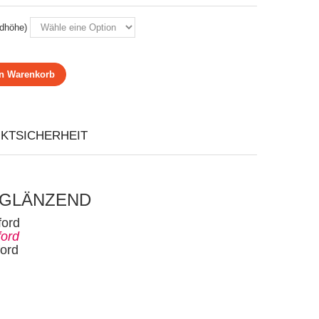
dhöhe)
en Warenkorb
KTSICHERHEIT
hl GLÄNZEND
ford
ford
ford