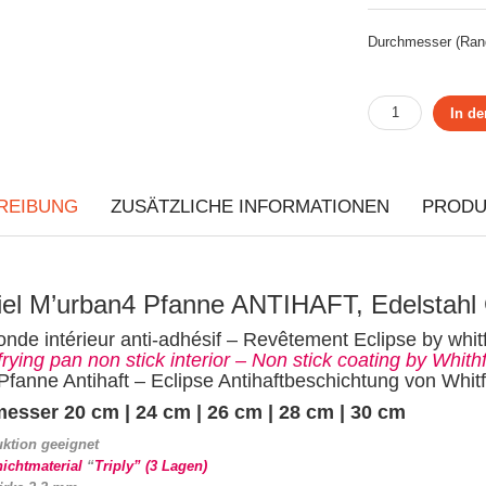
Durchmesser (Ran
In d
REIBUNG
ZUSÄTZLICHE INFORMATIONEN
PRODU
iel M’urban4 Pfanne ANTIHAFT, Edelsta
onde intérieur anti-adhésif – Revêtement Eclipse by whit
rying pan non stick interior – Non stick coating by Whith
fanne Antihaft – Eclipse Antihaftbeschichtung von Whit
esser 20 cm | 24 cm | 26 cm | 28 cm | 30 cm
uktion geeignet
ichtmaterial
“
Triply” (3 Lagen)