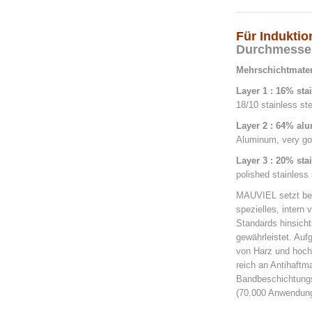
Für Induktio
Durchmesser 
Mehrschichtmate
Layer 1 : 16% stai
18/10 stainless ste
Layer 2 : 64% a
Aluminum, very go
Layer 3 : 20% stai
polished stainless 
MAUVIEL setzt bei
spezielles, intern
Standards hinsicht
gewährleistet. Auf
von Harz und hochfe
reich an Antihaftma
Bandbeschichtungs
(70.000 Anwendunge