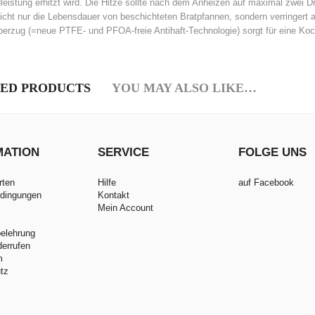
dleistung erhitzt wird. Die Hitze sollte nach dem Anheizen auf maximal zwei Dr
nicht nur die Lebensdauer von beschichteten Bratpfannen, sondern verringert a
berzug (=neue PTFE- und PFOA-freie Antihaft-Technologie) sorgt für eine Ko
ED PRODUCTS
YOU MAY ALSO LIKE…
MATION
SERVICE
FOLGE UNS
rten
Hilfe
auf Facebook
dingungen
Kontakt
Mein Account
belehrung
derrufen
m
tz