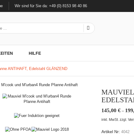
ue
Wir sind für Sie da: +49 (0) 8153 98 40 86
EITEN
HILFE
fanne ANTIHAFT, Edelstahl GLÄNZEND
MAUVIEL
EDELSTA
145,00
€
199
–
inkl. MwSt.
zzgl.
Ver
Artikel Nr:
4042