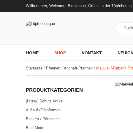
Willkommen, Welcome, Bienvenue, Grüezi in der Töpfeboutiq
HOME
SHOP
KONTAKT
NEUIGK
Startseite
/
Pfannen
/
Antihaft-Pfannen
/ Mauviel M’urban4 P
PRODUKTKATEGORIEN
(Hitze-) Schutz Artikel
Auflauf-/Ofenformen
Backen / Pâtisserie
Bain Marie