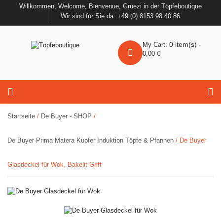
Willkommen, Welcome, Bienvenue, Grüezi in der Töpfeboutique
Wir sind für Sie da: +49 (0) 8153 98 40 86
0
item(s)
My Cart:
-
0,00
€
Startseite
/
De Buyer - SHOP
/
De Buyer Prima Matera Kupfer Induktion Töpfe & Pfannen
/ De Buyer
Glasdeckel für Wok, Bakelit-Griff