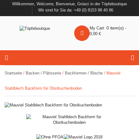
Willkommen, Welcome, Bienvenue, Grüezi in der Töpfeboutique
Wir sind für Sie da: +49 (0) 8153 98 40 86
0
item(s)
My Cart:
-
0,00
€
Startseite
/
Backen / Pâtisserie
/
Backformen / Bleche
/ Mauviel
Stahlblech Backform für Obstkuchenboden